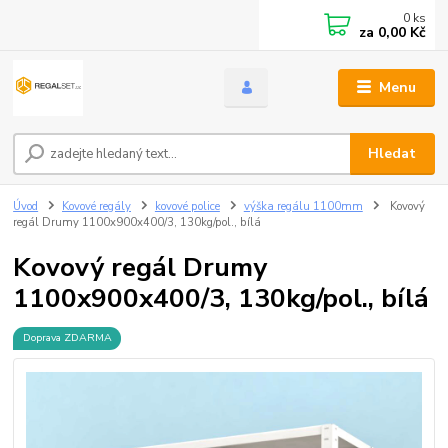
0
ks
za
0,00 Kč
Menu
Hledat
Úvod
Kovové regály
kovové police
výška regálu 1100mm
Kovový
regál Drumy 1100x900x400/3, 130kg/pol., bílá
Kovový regál Drumy
1100x900x400/3, 130kg/pol., bílá
Doprava ZDARMA