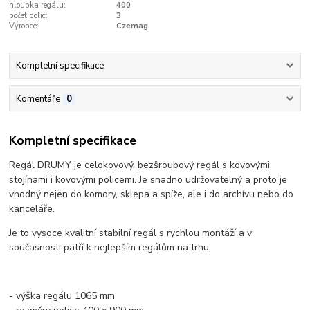
hloubka regálu:
400
počet polic:
3
Výrobce:
Czemag
Kompletní specifikace
Komentáře
0
Kompletní specifikace
Regál DRUMY je celokovový, bezšroubový regál s kovovými
stojínami i kovovými policemi. Je snadno udržovatelný a proto je
vhodný nejen do komory, sklepa a spíže, ale i do archívu nebo do
kanceláře.
Je to vysoce kvalitní stabilní regál s rychlou montáží a v
současnosti patří k nejlepším regálům na trhu.
- výška regálu 1065 mm