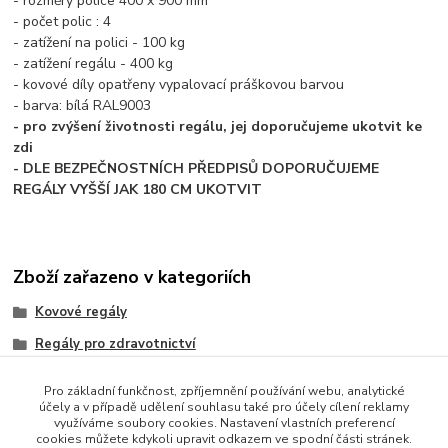
- rozměry police 400 x 900 mm
- počet polic : 4
- zatížení na polici - 100 kg
- zatížení regálu - 400 kg
- kovové díly opatřeny vypalovací práškovou barvou
- barva: bílá RAL9003
- pro zvýšení životnosti regálu, jej doporučujeme ukotvit ke
zdi
- DLE BEZPEČNOSTNÍCH PŘEDPISŮ DOPORUČUJEME
REGÁLY VYŠŠÍ JAK 180 CM UKOTVIT
Zboží zařazeno v kategoriích
Kovové regály
Regály pro zdravotnictví
kovové police
Pro základní funkčnost, zpříjemnění používání webu, analytické
Celokovové regály
účely a v případě udělení souhlasu také pro účely cílení reklamy
využíváme soubory cookies. Nastavení vlastních preferencí
Regály do spíže
cookies můžete kdykoli upravit odkazem ve spodní části stránek.