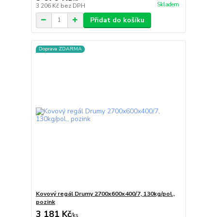
Skladem
3 206 Kč
bez DPH
Přidat do košíku
Doprava ZDARMA
Kovový regál Drumy 2700x600x400/7, 130kg/pol.,
pozink
3 181 Kč
/
ks