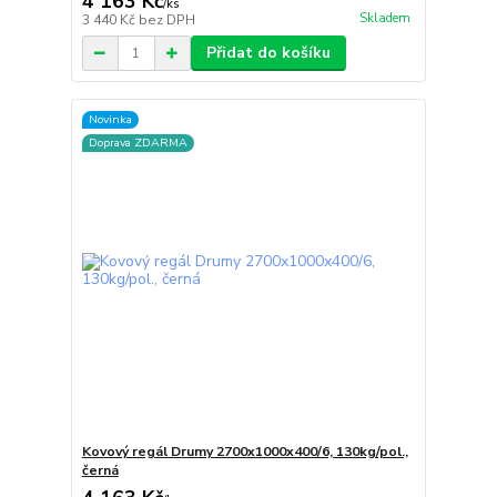
4 163 Kč
/
ks
Skladem
3 440 Kč
bez DPH
Přidat do košíku
Novinka
Doprava ZDARMA
Kovový regál Drumy 2700x1000x400/6, 130kg/pol.,
černá