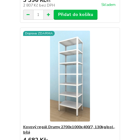
3 396 Kč
/
ks
Skladem
2 807 Kč
bez DPH
Přidat do košíku
Doprava ZDARMA
Kovový regál Drumy 2700x1000x400/7, 130kg/pol.,
bílá
4 682 Kč