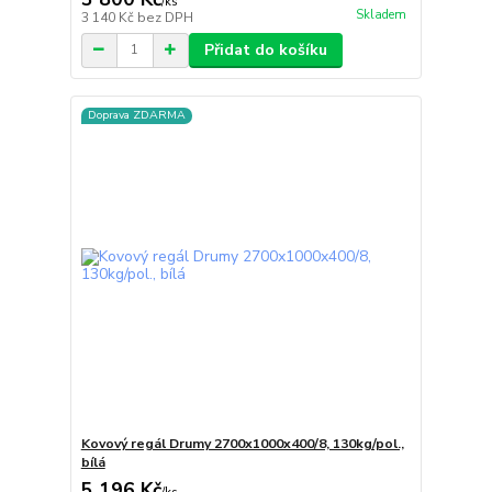
/
ks
Skladem
3 140 Kč
bez DPH
Přidat do košíku
Doprava ZDARMA
Kovový regál Drumy 2700x1000x400/8, 130kg/pol.,
bílá
5 196 Kč