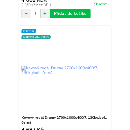
/
ks
Skladem
3 869 Kč
bez DPH
Přidat do košíku
Novinka
Doprava ZDARMA
Kovový regál Drumy 2700x1000x400/7, 130kg/pol.,
černá
4 682 Kč