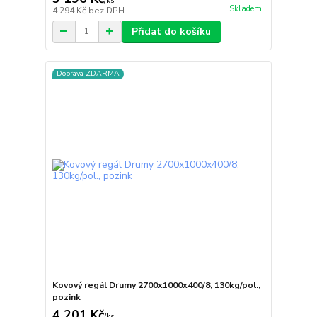
/
ks
Skladem
4 294 Kč
bez DPH
Přidat do košíku
Doprava ZDARMA
Kovový regál Drumy 2700x1000x400/8, 130kg/pol.,
pozink
4 201 Kč
/
ks