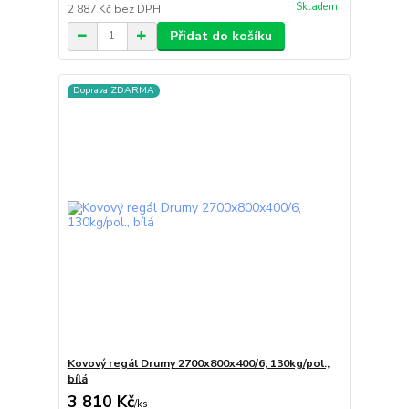
Skladem
2 887 Kč
bez DPH
Přidat do košíku
Doprava ZDARMA
Kovový regál Drumy 2700x800x400/6, 130kg/pol.,
bílá
3 810 Kč
/
ks