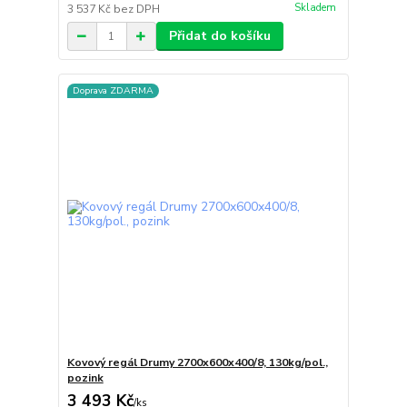
Skladem
3 537 Kč
bez DPH
Přidat do košíku
Doprava ZDARMA
Kovový regál Drumy 2700x600x400/8, 130kg/pol.,
pozink
3 493 Kč
/
ks