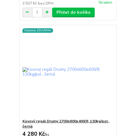
Skladem
3 537 Kč
bez DPH
Přidat do košíku
Doprava ZDARMA
Kovový regál Drumy 2700x600x400/8, 130kg/pol.,
černá
4 280 Kč
/
ks