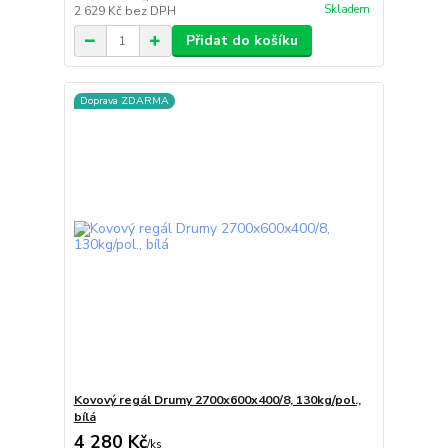
Skladem
2 629 Kč
bez DPH
Přidat do košíku
Doprava ZDARMA
Kovový regál Drumy 2700x600x400/8, 130kg/pol.,
bílá
4 280 Kč
/
ks