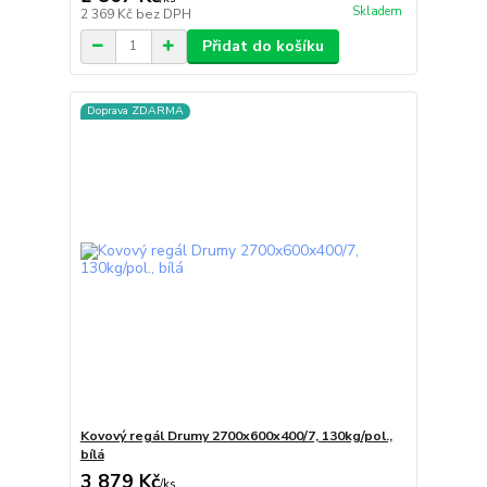
Skladem
2 369 Kč
bez DPH
Přidat do košíku
Doprava ZDARMA
Kovový regál Drumy 2700x600x400/7, 130kg/pol.,
bílá
3 879 Kč
/
ks