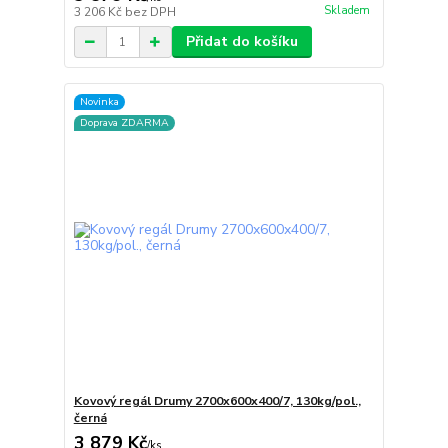
Skladem
3 206 Kč
bez DPH
Přidat do košíku
Novinka
Doprava ZDARMA
Kovový regál Drumy 2700x600x400/7, 130kg/pol.,
černá
3 879 Kč
/
ks