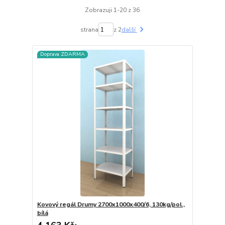
Zobrazuji 1-20 z 36
strana
z 2
další
Doprava ZDARMA
Kovový regál Drumy 2700x1000x400/6, 130kg/pol.,
bílá