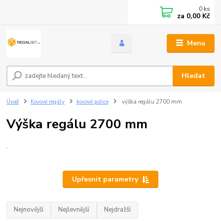
0
ks
za
0,00 Kč
Menu
Hledat
Úvod
Kovové regály
kovové police
výška regálu 2700 mm
Výška regálu 2700 mm
.
Upřesnit parametry
Nejnovější
Nejlevnější
Nejdražší