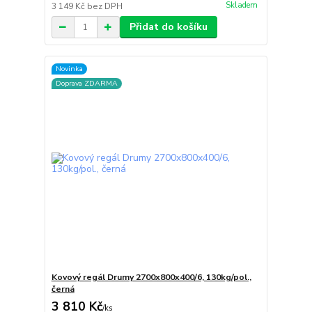
Skladem
3 149 Kč
bez DPH
Přidat do košíku
Novinka
Doprava ZDARMA
Kovový regál Drumy 2700x800x400/6, 130kg/pol.,
černá
3 810 Kč
/
ks