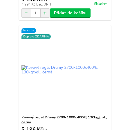
/
ks
Skladem
4 294 Kč
bez DPH
Přidat do košíku
Novinka
Doprava ZDARMA
Kovový regál Drumy 2700x1000x400/8, 130kg/pol.,
černá
5 196 Kč