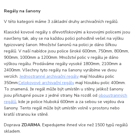
Regály na šanony
V této kategorii máme 3 základní druhy archivačních regálů.
Klasické kovové regály s dřevotřískovými a kovovými policemi jsou
navrženy tak, aby se na každou polici pohodlně vešel na výšku
typizovaný šanon. Množství šanonů na polici je dáno šířkou
regálů. V naší nabídce jsou police široké 600mm, 750mm, 800mm,
900mm, 1000mm a 1200mm. Množství polic v regálu je dáno
výškou regálu. Prodáváme regály vysoké 1800mm, 2100mm a
2400mm. Všechny tyto regály na šanony vyrábíme ve dvou
verzích.
Jednostranné archivační regály
mají hloubku polic
350mm.
Celokovové archivační regály
mají hloubku polic 400mm.
To znamená, že regál může být umístěn u stěny, jelikož šanony
jsou přístupné pouze z jedné strany. Na rozdíl od
oboustranných
regálů
, kde je police hluboká 600mm a za sebou se vejdou dva
šanony. Tento regál může být umístěn volně v prostoru nebo
kratší stranou ke stěně.
Doprava
ZDARMA
. Expedujeme ihned více než 1500 typů regálů
skladem.