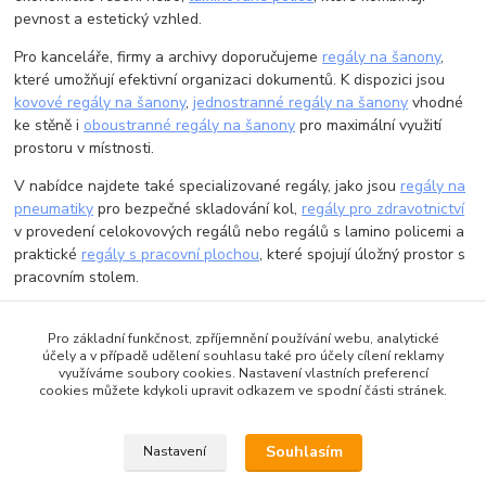
pevnost a estetický vzhled.
Pro kanceláře, firmy a archivy doporučujeme
regály na šanony
,
které umožňují efektivní organizaci dokumentů. K dispozici jsou
kovové regály na šanony
,
jednostranné regály na šanony
vhodné
ke stěně i
oboustranné regály na šanony
pro maximální využití
prostoru v místnosti.
V nabídce najdete také specializované regály, jako jsou
regály na
pneumatiky
pro bezpečné skladování kol,
regály pro zdravotnictví
v provedení celokovových regálů nebo regálů s lamino policemi a
praktické
regály s pracovní plochou
, které spojují úložný prostor s
pracovním stolem.
Vyberte si kvalitní regály online s rychlým dodáním. Ať už hledáte
regál do garáže
,
regál do dílny
,
regál do skladu
nebo
regál na
Pro základní funkčnost, zpříjemnění používání webu, analytické
účely a v případě udělení souhlasu také pro účely cílení reklamy
šanony
, u nás najdete spolehlivé řešení za výhodnou cenu.
využíváme soubory cookies. Nastavení vlastních preferencí
cookies můžete kdykoli upravit odkazem ve spodní části stránek.
Souhlasím
Nastavení