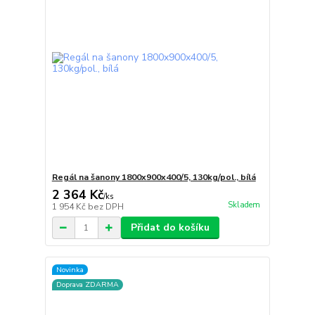
Regál na šanony 1800x900x400/5, 130kg/pol., bílá
2 364 Kč
/
ks
Skladem
1 954 Kč
bez DPH
Přidat do košíku
Novinka
Doprava ZDARMA