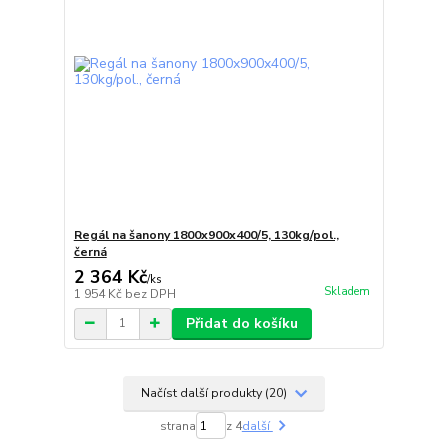
Regál na šanony 1800x900x400/5, 130kg/pol.,
černá
2 364 Kč
/
ks
Skladem
1 954 Kč
bez DPH
Přidat do košíku
Načíst další produkty (20)
strana
z 4
další