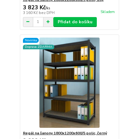
3 823 Kč
/
ks
Skladem
3 160 Kč
bez DPH
Přidat do košíku
Novinka
Doprava ZDARMA
Regál na šanony 1800x1200x600/5 polic, černý