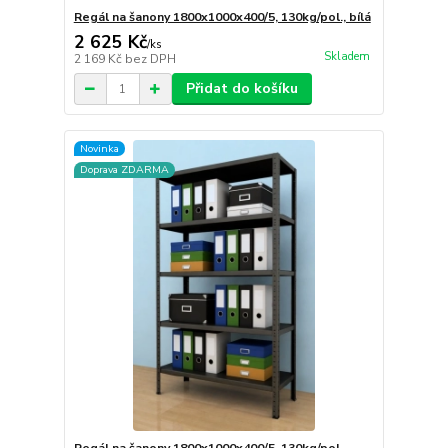
Regál na šanony 1800x1000x400/5, 130kg/pol., bílá
2 625 Kč
/
ks
Skladem
2 169 Kč
bez DPH
Přidat do košíku
Novinka
Doprava ZDARMA
Regál na šanony 1800x1000x400/5, 130kg/pol.,