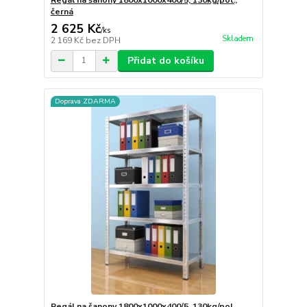
černá
2 625 Kč
/
ks
Skladem
2 169 Kč
bez DPH
Přidat do košíku
Doprava ZDARMA
Regál na šanony 1800x1000x400/5, 130kg/pol.,