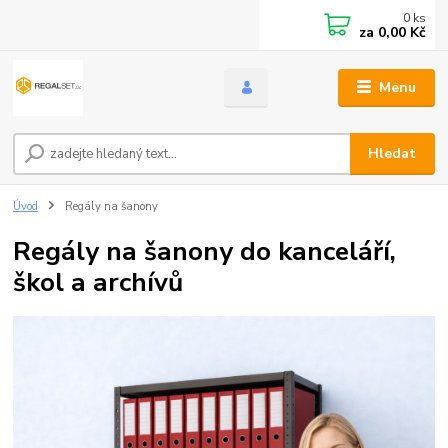
0
ks
za
0,00 Kč
Menu
Hledat
Úvod
Regály na šanony
Regály na šanony do kanceláří,
škol a archívů