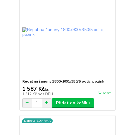
Regál na šanony 1800x900x350/5 polic, pozink
1 587 Kč
/
ks
Skladem
1 312 Kč
bez DPH
Přidat do košíku
Doprava ZDARMA