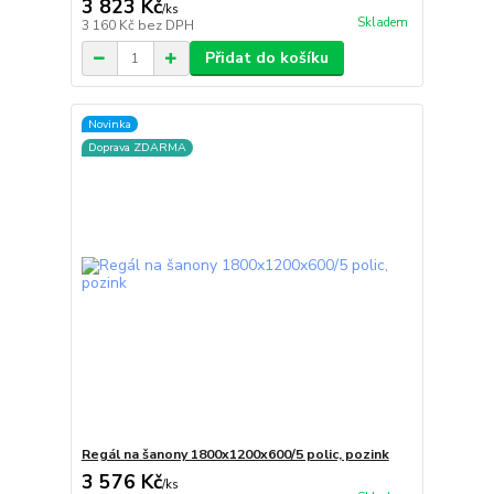
3 823 Kč
/
ks
Skladem
3 160 Kč
bez DPH
Přidat do košíku
Novinka
Doprava ZDARMA
Regál na šanony 1800x1200x600/5 polic, pozink
3 576 Kč
/
ks