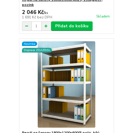
pozink
2 046 Kč
/
ks
Skladem
1 691 Kč
bez DPH
Přidat do košíku
Novinka
Doprava ZDARMA
Regál na šanony 1800x1200x600/5 polic, bílý