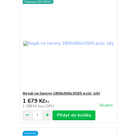
Doprava ZDARMA
Regál na šanony 1800x900x350/5 polic, bílý
1 679 Kč
/
ks
Skladem
1 388 Kč
bez DPH
Přidat do košíku
Novinka