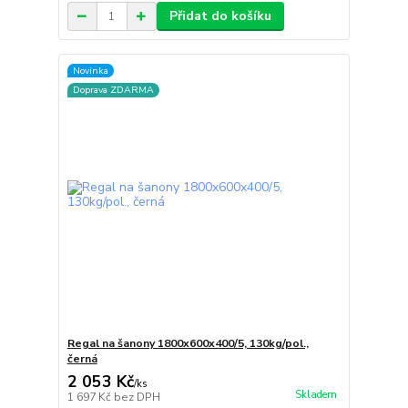
Přidat do košíku
Novinka
Doprava ZDARMA
Regal na šanony 1800x600x400/5, 130kg/pol.,
černá
2 053 Kč
/
ks
Skladem
1 697 Kč
bez DPH