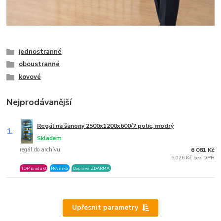
jednostranné
oboustranné
kovové
Nejprodávanější
Regál na šanony 2500x1200x600/7 polic, modrý
1.
Skladem
regál do archívu
6 081 Kč
5 026 Kč bez DPH
TOP produkt
Novinka
Doprava ZDARMA
Upřesnit parametry