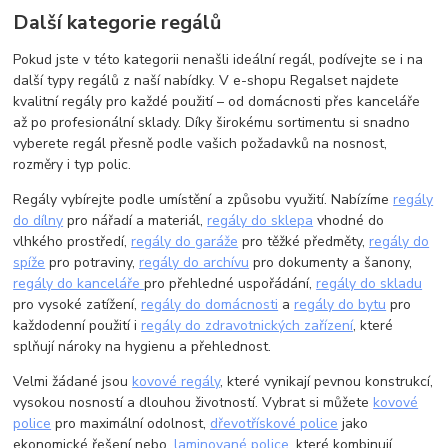
Další kategorie regálů
Pokud jste v této kategorii nenašli ideální regál, podívejte se i na
další typy regálů z naší nabídky. V e-shopu Regalset najdete
kvalitní regály pro každé použití – od domácnosti přes kanceláře
až po profesionální sklady. Díky širokému sortimentu si snadno
vyberete regál přesně podle vašich požadavků na nosnost,
rozměry i typ polic.
Regály vybírejte podle umístění a způsobu využití. Nabízíme
regály
do dílny
pro nářadí a materiál,
regály do sklepa
vhodné do
vlhkého prostředí,
regály do garáže
pro těžké předměty,
regály do
spíže
pro potraviny,
regály do archívu
pro dokumenty a šanony,
regály do kanceláře
pro přehledné uspořádání,
regály do skladu
pro vysoké zatížení,
regály do domácnosti
a
regály do bytu
pro
každodenní použití i
regály do zdravotnických zařízení
, které
splňují nároky na hygienu a přehlednost.
Velmi žádané jsou
kovové regály
, které vynikají pevnou konstrukcí,
vysokou nosností a dlouhou životností. Vybrat si můžete
kovové
police
pro maximální odolnost,
dřevotřískové police
jako
ekonomické řešení nebo,
laminované police
, které kombinují