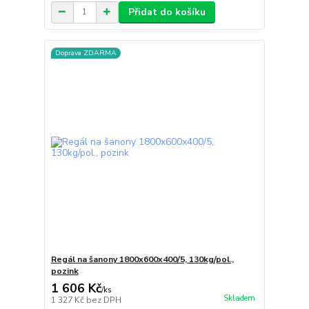
Přidat do košíku
Doprava ZDARMA
Regál na šanony 1800x600x400/5, 130kg/pol.,
pozink
1 606 Kč
/
ks
Skladem
1 327 Kč
bez DPH