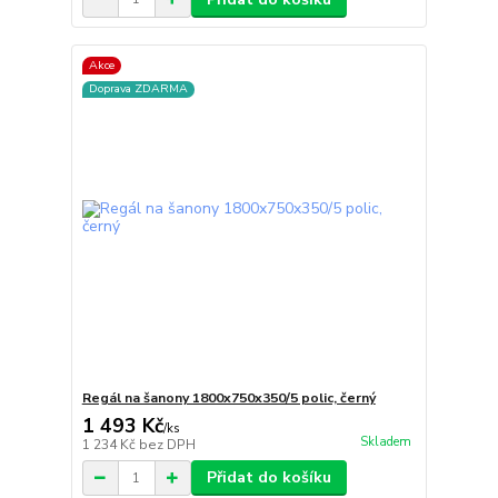
Akce
Doprava ZDARMA
Regál na šanony 1800x750x350/5 polic, černý
1 493 Kč
/
ks
Skladem
1 234 Kč
bez DPH
Přidat do košíku