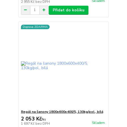
Skladem
2 955 Kč
bez DPH
Přidat do košíku
Doprava ZDARMA
Regál na šanony 1800x600x400/5, 130kg/pol., bílá
2 053 Kč
/
ks
Skladem
1 697 Kč
bez DPH