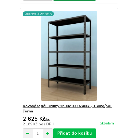
Doprava ZDARMA
Kovový regál Drumy 1600x1000x400/5, 130kg/pol.,
černá
2 625 Kč
/
ks
Skladem
2 169 Kč
bez DPH
Přidat do košíku