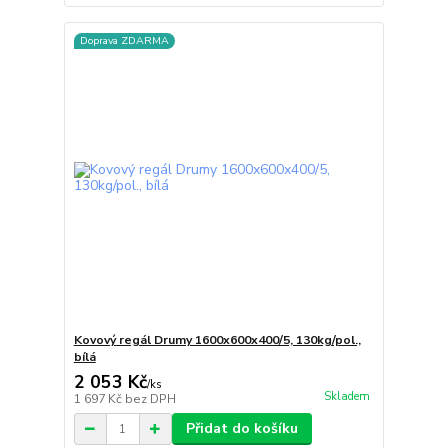
Doprava ZDARMA
Kovový regál Drumy 1600x600x400/5, 130kg/pol.,
bílá
2 053 Kč
/
ks
Skladem
1 697 Kč
bez DPH
Přidat do košíku