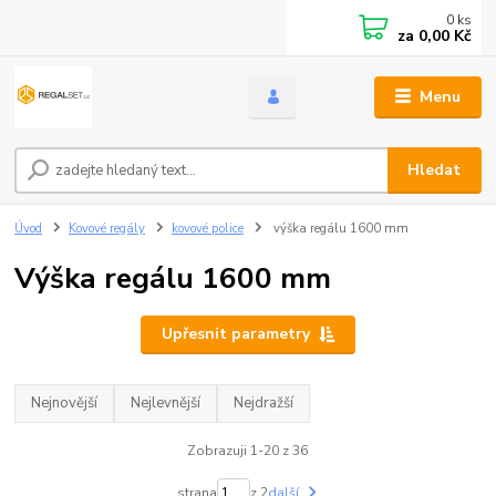
0
ks
za
0,00 Kč
Menu
Hledat
Úvod
Kovové regály
kovové police
výška regálu 1600 mm
Výška regálu 1600 mm
Upřesnit parametry
Nejnovější
Nejlevnější
Nejdražší
Zobrazuji 1-20 z 36
strana
z 2
další