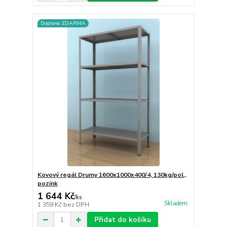
Doprava ZDARMA
Kovový regál Drumy 1600x1000x400/4, 130kg/pol.,
pozink
1 644 Kč
/
ks
Skladem
1 359 Kč
bez DPH
Přidat do košíku