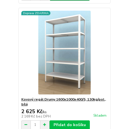
Doprava ZDARMA
Kovový regál Drumy 1600x1000x400/5, 130kg/pol.,
bílá
2 625 Kč
/
ks
Skladem
2 169 Kč
bez DPH
Přidat do košíku