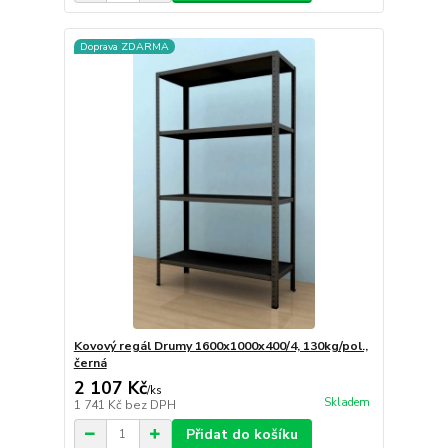
Doprava ZDARMA
Kovový regál Drumy 1600x1000x400/4, 130kg/pol.,
černá
2 107 Kč
/
ks
Skladem
1 741 Kč
bez DPH
Přidat do košíku