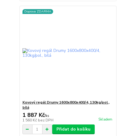
Doprava ZDARMA
Kovový regál Drumy 1600x800x400/4, 130kg/pol.,
bílá
1 887 Kč
/
ks
Skladem
1 560 Kč
bez DPH
Přidat do košíku