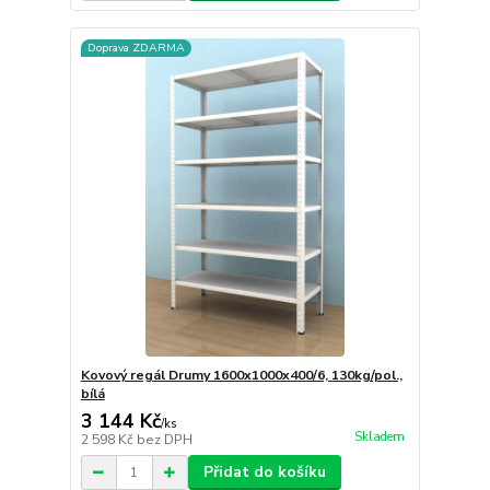
Doprava ZDARMA
Kovový regál Drumy 1600x1000x400/6, 130kg/pol.,
bílá
3 144 Kč
/
ks
Skladem
2 598 Kč
bez DPH
Přidat do košíku