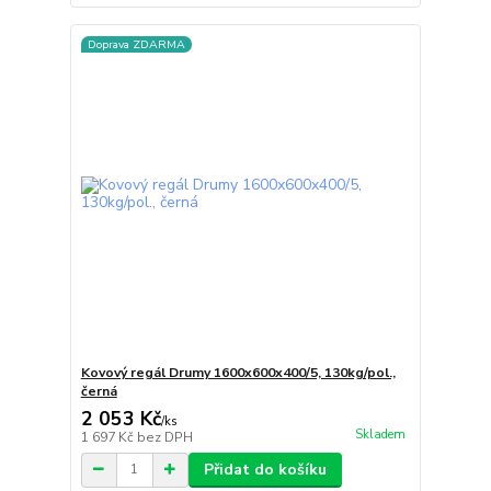
Doprava ZDARMA
Kovový regál Drumy 1600x600x400/5, 130kg/pol.,
černá
2 053 Kč
/
ks
Skladem
1 697 Kč
bez DPH
Přidat do košíku