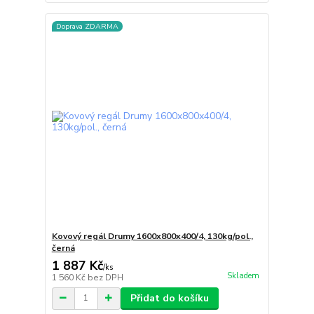
Doprava ZDARMA
Kovový regál Drumy 1600x800x400/4, 130kg/pol.,
černá
1 887 Kč
/
ks
Skladem
1 560 Kč
bez DPH
Přidat do košíku