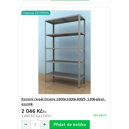
Doprava ZDARMA
Kovový regál Drumy 1600x1000x400/5, 130kg/pol.,
pozink
2 046 Kč
/
ks
Skladem
1 691 Kč
bez DPH
Přidat do košíku