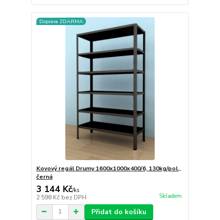
Doprava ZDARMA
Kovový regál Drumy 1600x1000x400/6, 130kg/pol.,
černá
3 144 Kč
/
ks
Skladem
2 598 Kč
bez DPH
Přidat do košíku