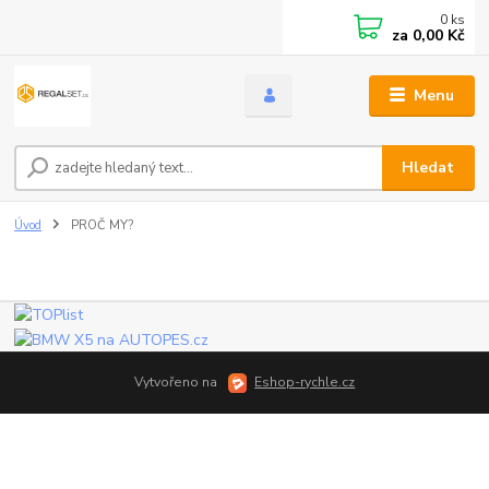
0
ks
za
0,00 Kč
Menu
Hledat
Úvod
PROČ MY?
Vytvořeno na
Eshop-rychle.cz