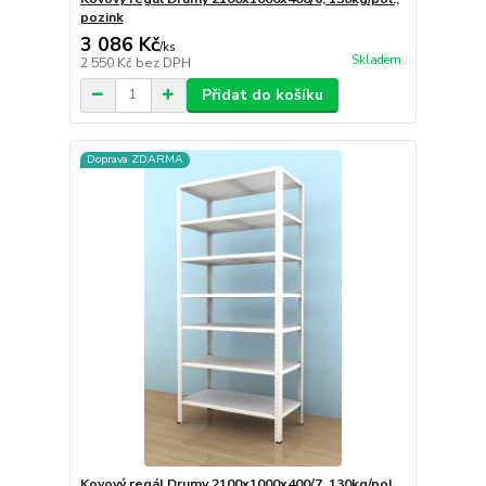
pozink
3 086 Kč
/
ks
Skladem
2 550 Kč
bez DPH
Přidat do košíku
Doprava ZDARMA
Kovový regál Drumy 2100x1000x400/7, 130kg/pol.,