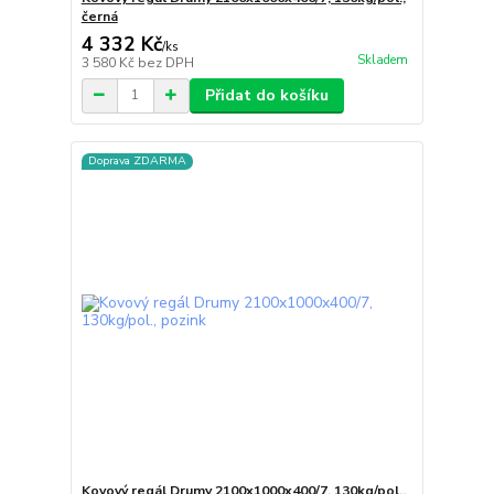
černá
4 332 Kč
/
ks
Skladem
3 580 Kč
bez DPH
Přidat do košíku
Doprava ZDARMA
Kovový regál Drumy 2100x1000x400/7, 130kg/pol.,