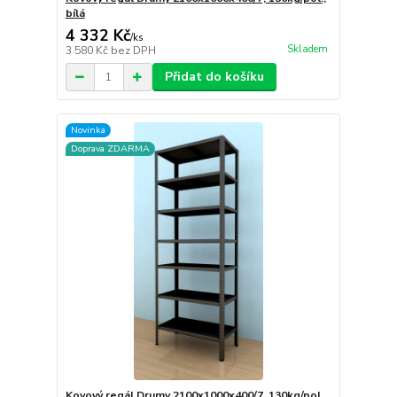
bílá
4 332 Kč
/
ks
Skladem
3 580 Kč
bez DPH
Přidat do košíku
Novinka
Doprava ZDARMA
Kovový regál Drumy 2100x1000x400/7, 130kg/pol.,