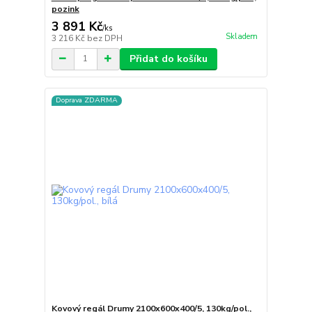
pozink
3 891 Kč
/
ks
Skladem
3 216 Kč
bez DPH
Přidat do košíku
Doprava ZDARMA
Kovový regál Drumy 2100x600x400/5, 130kg/pol.,