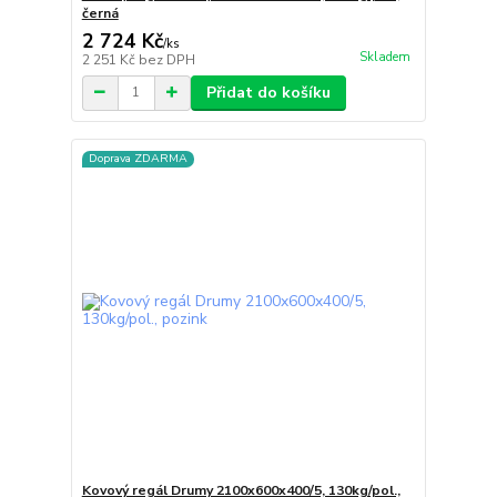
černá
2 724 Kč
/
ks
Skladem
2 251 Kč
bez DPH
Přidat do košíku
Doprava ZDARMA
Kovový regál Drumy 2100x600x400/5, 130kg/pol.,