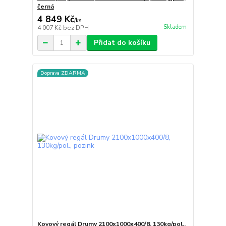
černá
4 849 Kč
/
ks
Skladem
4 007 Kč
bez DPH
Přidat do košíku
Doprava ZDARMA
Kovový regál Drumy 2100x1000x400/8, 130kg/pol.,