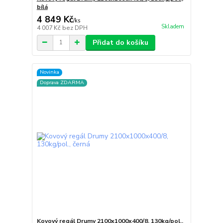
bílá
4 849 Kč
/
ks
Skladem
4 007 Kč
bez DPH
Přidat do košíku
Novinka
Doprava ZDARMA
Kovový regál Drumy 2100x1000x400/8, 130kg/pol.,