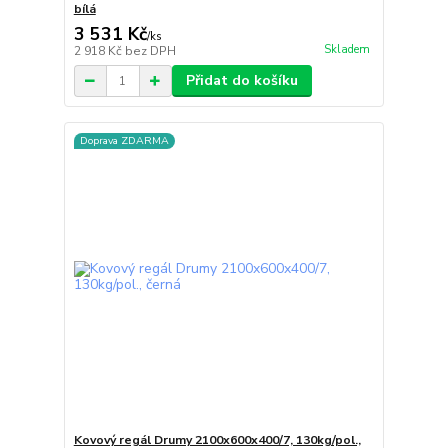
bílá
3 531 Kč
/
ks
Skladem
2 918 Kč
bez DPH
Přidat do košíku
Doprava ZDARMA
Kovový regál Drumy 2100x600x400/7, 130kg/pol.,