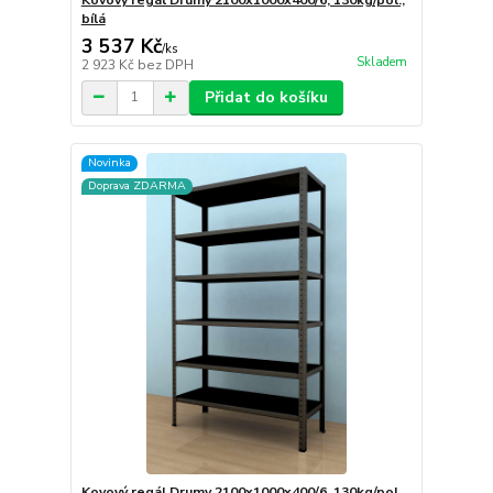
bílá
3 537 Kč
/
ks
Skladem
2 923 Kč
bez DPH
Přidat do košíku
Novinka
Doprava ZDARMA
Kovový regál Drumy 2100x1000x400/6, 130kg/pol.,