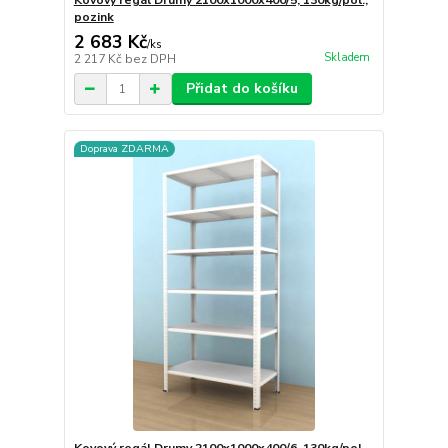
Kovový regál Drumy 2100x1000x400/5, 130kg/pol.,
pozink
2 683 Kč
/
ks
Skladem
2 217 Kč
bez DPH
Přidat do košíku
Doprava ZDARMA
Kovový regál Drumy 2100x1000x400/6, 130kg/pol.,