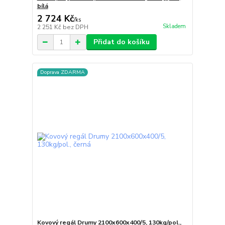
bílá
2 724 Kč
/
ks
Skladem
2 251 Kč
bez DPH
Přidat do košíku
Doprava ZDARMA
Kovový regál Drumy 2100x600x400/5, 130kg/pol.,