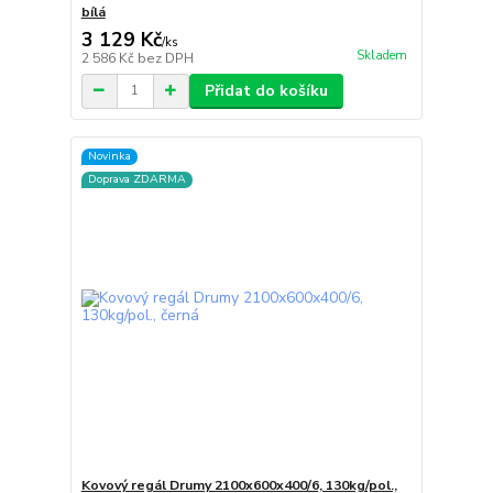
bílá
3 129 Kč
/
ks
Skladem
2 586 Kč
bez DPH
Přidat do košíku
Novinka
Doprava ZDARMA
Kovový regál Drumy 2100x600x400/6, 130kg/pol.,