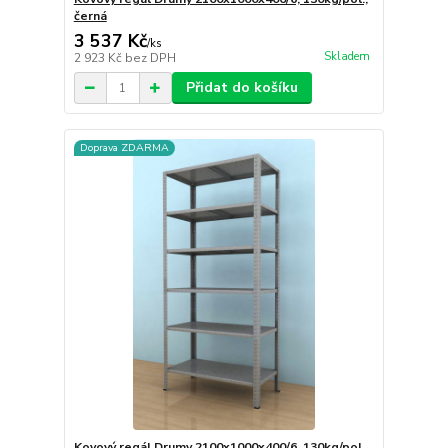
černá
3 537 Kč
/
ks
Skladem
2 923 Kč
bez DPH
Přidat do košíku
Doprava ZDARMA
Kovový regál Drumy 2100x1000x400/6, 130kg/pol.,