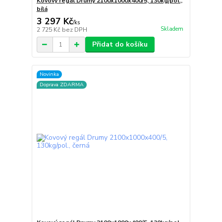
Kovový regál Drumy 2100x1000x400/5, 130kg/pol.,
bílá
3 297 Kč
/
ks
Skladem
2 725 Kč
bez DPH
Přidat do košíku
Novinka
Doprava ZDARMA