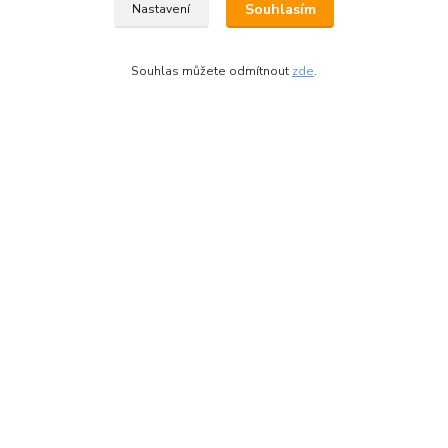
Souhlasím
Nastavení
Souhlas můžete odmítnout
zde
.
Zboží zařazeno v kategoriích
Kovové regály
Regály pro zdravotnictví
kovové police
Celokovové regály
Regály do spíže
výška regálu 1800 mm
Vytvořeno na
Eshop-rychle.cz