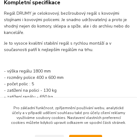
Kompletní specifikace
Regál DRUMY je celokovový, bezšroubový regál s kovovými
stojínami i kovovými policemi. Je snadno udržovatelný a proto je
vhodný nejen do komory, sklepa a spíže, ale i do archívu nebo do
kanceláře.
Je to vysoce kvalitní stabilní regál s rychlou montáží a v
současnosti patří k nejlepším regálům na trhu.
- výška regálu 1800 mm
- rozměry police 400 x 600 mm
- počet polic : 5
- zatížení na polici - 130 kg
- zatížení regálu - 650 kg
- kovové díly opatřeny vypalovací práškovou barvou
Pro základní funkčnost, zpříjemnění používání webu, analytické
- barva: bílá RAL9003
účely a v případě udělení souhlasu také pro účely cílení reklamy
- pro zvýšení životnosti regálu, jej doporučujeme ukotvit ke
využíváme soubory cookies. Nastavení vlastních preferencí
zdi
cookies můžete kdykoli upravit odkazem ve spodní části stránek.
- DLE BEZPEČNOSTNÍCH PŘEDPISŮ DOPORUČUJEME
REGÁLY VYŠŠÍ JAK 180 CM UKOTVIT