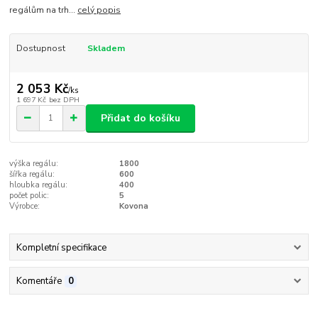
regálům na trh...
celý popis
Dostupnost
Skladem
2 053 Kč
/
ks
1 697 Kč
bez DPH
Přidat do košíku
výška regálu:
1800
šířka regálu:
600
hloubka regálu:
400
počet polic:
5
Výrobce:
Kovona
Kompletní specifikace
Komentáře
0