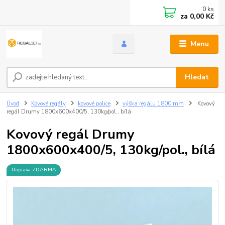
0
ks
za
0,00 Kč
Menu
Hledat
Úvod
Kovové regály
kovové police
výška regálu 1800 mm
Kovový
regál Drumy 1800x600x400/5, 130kg/pol., bílá
Kovový regál Drumy
1800x600x400/5, 130kg/pol., bílá
Doprava ZDARMA