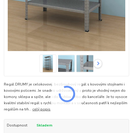
Regál DRUMY je celokovový, bezšroubový regál s kovovými stojínami i
kovovými policemi. Je snadno udržovatelný a proto je vhodný nejen do
komory, sklepa a spíže, ale i do archívu nebo do kanceláře. Je to vysoce
kvalitní stabilní regál s rychlou montáží a v současnosti patří k nejlepším
regálům na trh...
celý popis
Dostupnost
Skladem