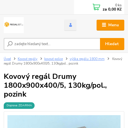
0
ks
za
0,00 Kč
Menu
Hledat
Úvod
Kovové regály
kovové police
výška regálu 1800 mm
Kovový
regál Drumy 1800x900x400/5, 130kg/pol., pozink
Kovový regál Drumy
1800x900x400/5, 130kg/pol.,
pozink
Doprava ZDARMA