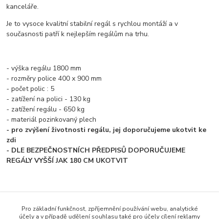
kanceláře.
Je to vysoce kvalitní stabilní regál s rychlou montáží a v
současnosti patří k nejlepším regálům na trhu.
- výška regálu 1800 mm
- rozměry police 400 x 900 mm
- počet polic : 5
- zatížení na polici - 130 kg
- zatížení regálu - 650 kg
- materiál pozinkovaný plech
- pro zvýšení životnosti regálu, jej doporučujeme ukotvit ke
zdi
- DLE BEZPEČNOSTNÍCH PŘEDPISŮ DOPORUČUJEME
REGÁLY VYŠŠÍ JAK 180 CM UKOTVIT
Zboží zařazeno v kategoriích
Pro základní funkčnost, zpříjemnění používání webu, analytické
účely a v případě udělení souhlasu také pro účely cílení reklamy