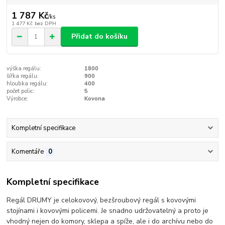
1 787 Kč
/
ks
1 477 Kč
bez DPH
Přidat do košíku
výška regálu:
1800
šířka regálu:
900
hloubka regálu:
400
počet polic:
5
Výrobce:
Kovona
Kompletní specifikace
Komentáře
0
Kompletní specifikace
Regál DRUMY je celokovový, bezšroubový regál s kovovými
stojínami i kovovými policemi. Je snadno udržovatelný a proto je
vhodný nejen do komory, sklepa a spíže, ale i do archívu nebo do