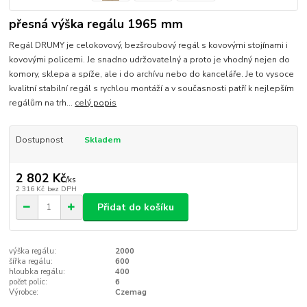
přesná výška regálu 1965 mm
Regál DRUMY je celokovový, bezšroubový regál s kovovými stojínami i
kovovými policemi. Je snadno udržovatelný a proto je vhodný nejen do
komory, sklepa a spíže, ale i do archívu nebo do kanceláře. Je to vysoce
kvalitní stabilní regál s rychlou montáží a v současnosti patří k nejlepším
regálům na trh...
celý popis
Dostupnost
Skladem
2 802 Kč
/
ks
2 316 Kč
bez DPH
Přidat do košíku
výška regálu:
2000
šířka regálu:
600
hloubka regálu:
400
počet polic:
6
Výrobce:
Czemag