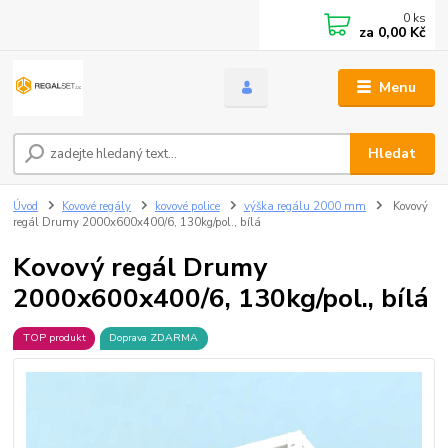
0
ks
za
0,00 Kč
Menu
Hledat
Úvod
Kovové regály
kovové police
výška regálu 2000 mm
Kovový
regál Drumy 2000x600x400/6, 130kg/pol., bílá
Kovový regál Drumy
2000x600x400/6, 130kg/pol., bílá
TOP produkt
Doprava ZDARMA