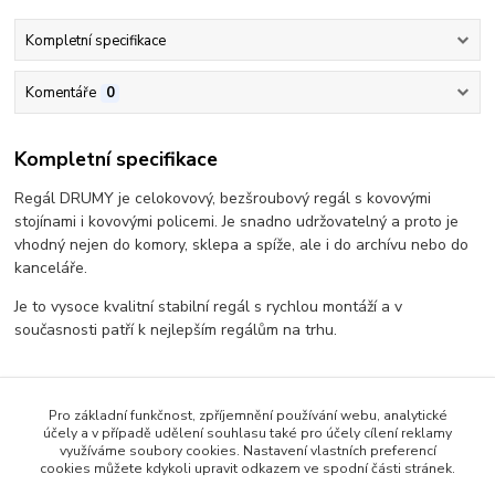
Kompletní specifikace
Komentáře
0
Kompletní specifikace
Regál DRUMY je celokovový, bezšroubový regál s kovovými
stojínami i kovovými policemi. Je snadno udržovatelný a proto je
vhodný nejen do komory, sklepa a spíže, ale i do archívu nebo do
kanceláře.
Je to vysoce kvalitní stabilní regál s rychlou montáží a v
současnosti patří k nejlepším regálům na trhu.
- výška regálu 1965 mm
Pro základní funkčnost, zpříjemnění používání webu, analytické
- rozměry police 400 x 600 mm
účely a v případě udělení souhlasu také pro účely cílení reklamy
využíváme soubory cookies. Nastavení vlastních preferencí
- počet polic : 6
cookies můžete kdykoli upravit odkazem ve spodní části stránek.
- zatížení na polici - 130 kg