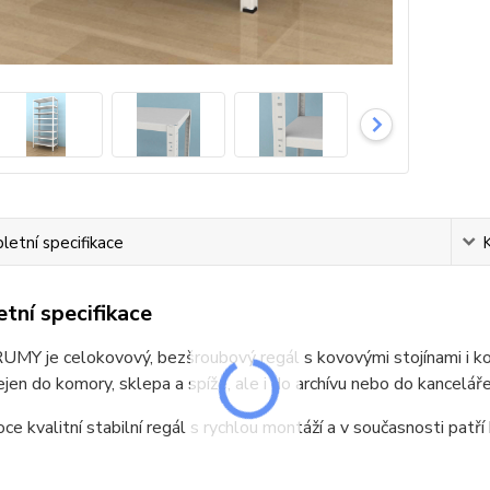
etní specifikace
tní specifikace
MY je celokovový, bezšroubový regál s kovovými stojínami i kov
jen do komory, sklepa a spíže, ale i do archívu nebo do kanceláře
oce kvalitní stabilní regál s rychlou montáží a v současnosti patří