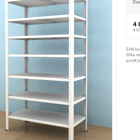
Dos
4 
4 0
EAN kó
šířka re
počet p