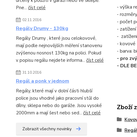
určeny k použití v garáži nebo ve sklepě.
- výška 
Pne...
číst celé
- rozměr
02.11.2016
- počet po
Regály Drumy - 130kg
- zatížení
- zatížen
Regály Drumy , které jsou celokovové,
- kovové 
mají podle nejnovějších měření stanovenu
- barva:
zvýšenou nosnost 130kg na polici. Pokud
- pro zv
v popisu regálu nejdete informa...
číst celé
- DLE B
31.10.2016
Regál a ponk v jednom
Regály, které mají v dolní části hlubší
police jsou vhodné jako pracovní stůl do
dílny, sklepa nebo do garáže. Jsou vysoké
Zboží 
2000mm a mají šest nebo sed...
číst celé
Kovov
Zobrazit všechny novinky
Regál