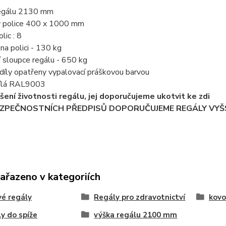
regálu 2130 mm
y police 400 x 1000 mm
lic : 8
 na polici - 130 kg
í sloupce regálu - 650 kg
díly opatřeny vypalovací práškovou barvou
 bílá RAL9003
ýšení životnosti regálu, jej doporučujeme ukotvit ke zdi
EZPEČNOSTNÍCH PŘEDPISŮ DOPORUČUJEME REGÁLY VYŠŠ
zařazeno v kategoriích
é regály
Regály pro zdravotnictví
kovo
y do spíže
výška regálu 2100 mm