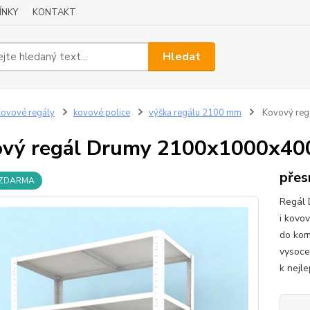
ÍNKY
KONTAKT
Hledat
ovové regály
kovové police
výška regálu 2100 mm
Kovový regá
vý regál Drumy 2100x1000x400/8
přes
 ZDARMA
Regál 
i kovo
do komo
vysoce 
k nejle