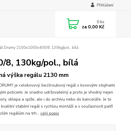
Přihlášení
0
ks
za
0,00 Kč
l Drumy 2100x1000x400/8, 130kg/pol., bílá
, 130kg/pol., bílá
ná výška regálu 2130 mm
DRUMY je celokovový, bezšroubový regál s kovovými stojínami
vými policemi. Je snadno udržovatelný a proto je vhodný nejen
ry, sklepa a spíže, ale i do archívu nebo do kanceláře. Je to
kvalitní stabilní regál s rychlou montáží a v současnosti patří
pším regálům na trh...
celý popis