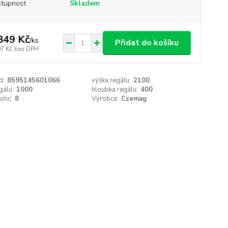
tupnost
Skladem
849 Kč
/
ks
Přidat do košíku
07 Kč
bez DPH
d:
8595145601066
výška regálu:
2100
gálu:
1000
hloubka regálu:
400
olic:
8
Výrobce:
Czemag