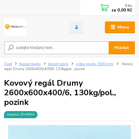
0
ks
za
0,00 Kč
Menu
Hledat
Úvod
Kovové regály
kovové police
výška regálu 2600 mm
Kovový
regál Drumy 2600x600x400/6, 130kg/pol., pozink
Kovový regál Drumy
2600x600x400/6, 130kg/pol.,
pozink
Doprava ZDARMA