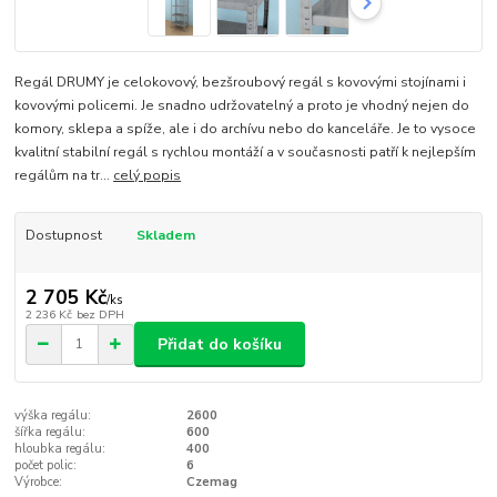
Regál DRUMY je celokovový, bezšroubový regál s kovovými stojínami i
kovovými policemi. Je snadno udržovatelný a proto je vhodný nejen do
komory, sklepa a spíže, ale i do archívu nebo do kanceláře. Je to vysoce
kvalitní stabilní regál s rychlou montáží a v současnosti patří k nejlepším
regálům na tr...
celý popis
Dostupnost
Skladem
2 705 Kč
/
ks
2 236 Kč
bez DPH
Přidat do košíku
výška regálu:
2600
šířka regálu:
600
hloubka regálu:
400
počet polic:
6
Výrobce:
Czemag