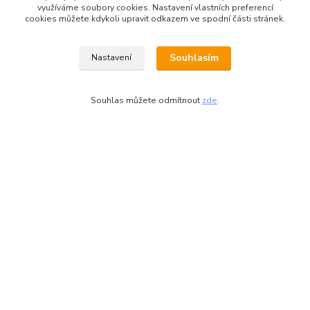
využíváme soubory cookies. Nastavení vlastních preferencí
- zatížení regálu - 600 kg
cookies můžete kdykoli upravit odkazem ve spodní části stránek.
- materiál pozinkovaný plech
- pro zvýšení životnosti regálu, jej doporučujeme ukotvit ke
zdi
Souhlasím
Nastavení
- DLE BEZPEČNOSTNÍCH PŘEDPISŮ DOPORUČUJEME
REGÁLY VYŠŠÍ JAK 180 CM UKOTVIT
Souhlas můžete odmítnout
zde
.
Zboží zařazeno v kategoriích
Kovové regály
kovové police
Regály do garáže
Regály do sklepa
Regály do komory
Regály do dílny
Regály do skladu