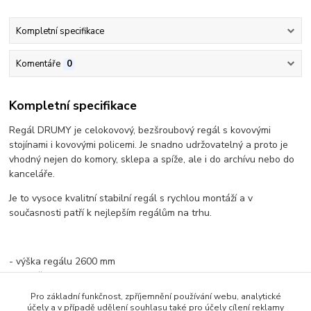
Kompletní specifikace
Komentáře
0
Kompletní specifikace
Regál DRUMY je celokovový, bezšroubový regál s kovovými
stojínami i kovovými policemi. Je snadno udržovatelný a proto je
vhodný nejen do komory, sklepa a spíže, ale i do archívu nebo do
kanceláře.
Je to vysoce kvalitní stabilní regál s rychlou montáží a v
současnosti patří k nejlepším regálům na trhu.
- výška regálu 2600 mm
- rozměry police 400 x 600 mm
- počet polic : 6
Pro základní funkčnost, zpříjemnění používání webu, analytické
- zatížení na polici - 100 kg
účely a v případě udělení souhlasu také pro účely cílení reklamy