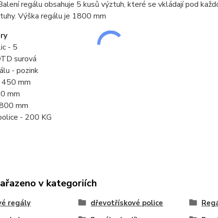
Balení regálu obsahuje 5 kusů výztuh, které se vkládají pod každo
ztuhy. Výška regálu je 1800 mm
ry
ic - 5
 DTD surová
álu - pozink
- 450 mm
120 mm
 1800 mm
police - 200 KG
zařazeno v kategoriích
é regály
dřevotřískové police
Regá