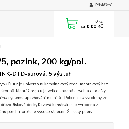
Přihlášení
0
ks
za
0,00 Kč
l.
, pozink, 200 kg/pol.
NK-DTD-surová, 5 výztuh
typu Futur je univerzální kombinovaný regál montovaný bez
 šroubů. Montáž regálu je velice snadná a rychlá a to díky
nímu systému upevňování nosníků Police jsou vyrobeny ze
 dřevotřískové desky.Kovová konstrukce je vyrobena z
ho plechu, proto je vysoce stabilní.. Š...
celý popis