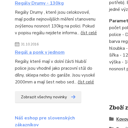
potřeb). 
Regály Drumy - 130kg
jedné vý
Regály Drumy , které jsou celokovové,
mají podle nejnovějších měření stanovenu
Paramet
zvýšenou nosnost 130kg na polici. Pokud
počet pol
v popisu regálu nejdete informa...
číst celé
police -
barva reg
31.10.2016
hloubka 
Regál a ponk v jednom
šířka - 
Regály, které mají v dolní části hlubší
výška -
police jsou vhodné jako pracovní stůl do
nosnost 
dílny, sklepa nebo do garáže. Jsou vysoké
2000mm a mají šest nebo sed...
číst celé
Zobrazit všechny novinky
Zboží 
Náš eshop pre slovenských
Kovov
zákazníkov