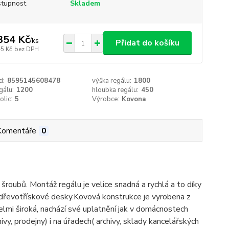
tupnost
Skladem
354 Kč
/
ks
Přidat do košíku
45 Kč
bez DPH
d:
8595145608478
výška regálu:
1800
gálu:
1200
hloubka regálu:
450
olic:
5
Výrobce:
Kovona
Komentáře
0
roubů. Montáž regálu je velice snadná a rychlá a to díky
dřevotřískové desky.Kovová konstrukce je vyrobena z
velmi široká, nachází své uplatnění jak v domácnostech
rchivy, prodejny) i na úřadech( archivy, sklady kancelářských