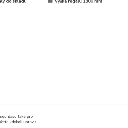
ly do skladu
výška regálu 1800 mm
 souhlasu také pro
žete kdykoli upravit