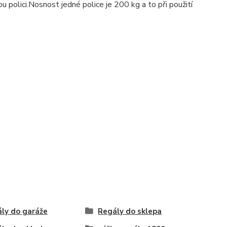
u polici.Nosnost jedné police je 200 kg a to při použití
ly do garáže
Regály do sklepa