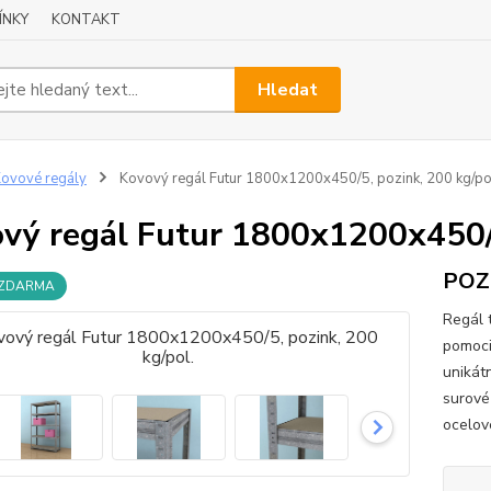
ÍNKY
KONTAKT
Hledat
ovové regály
Kovový regál Futur 1800x1200x450/5, pozink, 200 kg/po
vý regál Futur 1800x1200x450/5
POZI
 ZDARMA
Regál 
pomoci
unikát
surové
ocelové