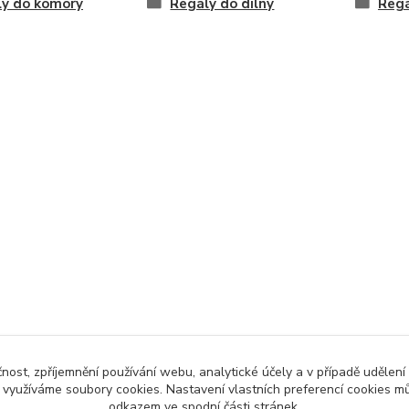
ly do komory
Regály do dílny
Regá
čnost, zpříjemnění používání webu, analytické účely a v případě udělení
y využíváme soubory cookies. Nastavení vlastních preferencí cookies mů
odkazem ve spodní části stránek.