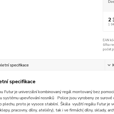
Dos
2 
1 9
EAN kó
šířka re
počet p
etní specifikace
tní specifikace
u Futur je univerzální kombinovaný regál montovaný bez pomoci š
mu systému upevňování nosníků Police jsou vyrobeny ze surové 
 plechu, proto je vysoce stabilní.. Škála využití regálu Futur je 
klepy, pracovny, dílny, ateliéry), tak i ve firmách( dílny, sklady, a