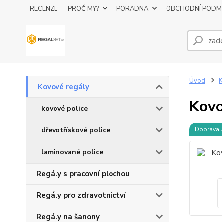
RECENZE
PROČ MY?
PORADNA
OBCHODNÍ PODM
Úvod
K
Kovové regály
Kovo
kovové police
dřevotřískové police
Doprava
laminované police
Regály s pracovní plochou
Regály pro zdravotnictví
Regály na šanony