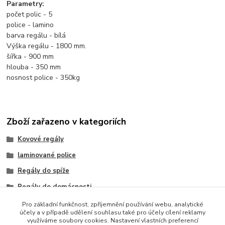
Parametry:
počet polic - 5
police - lamino
barva regálu - bílá
Výška regálu - 1800 mm.
šířka - 900 mm
hlouba - 350 mm
nosnost police - 350kg
Zboží zařazeno v kategoriích
Kovové regály
laminované police
Regály do spíže
Regály do domácnosti
Regály do bytu
Pro základní funkčnost, zpříjemnění používání webu, analytické
účely a v případě udělení souhlasu také pro účely cílení reklamy
výška regálu 1800 mm
využíváme soubory cookies. Nastavení vlastních preferencí