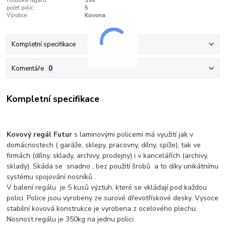
hloubka regálu:
350
počet polic:
5
Výrobce:
Kovona
Kompletní specifikace
Komentáře
0
Kompletní specifikace
Kovový regál Futur
s
laminovými
policemi má využití jak v
domácnostech ( garáže, sklepy, pracovny, dílny, spíže), tak ve
firmách (dílny, sklady, archivy, prodejny) i v kancelářích (archivy,
sklady). Skáda se snadno , bez použití šrobů a to díky unikátnímu
systému spojování nosníků .
V balení regálu je 5 kusů výztuh, které se vkládají pod každou
polici. Police jsou vyrobeny ze surové dřevotřískové desky. Vysoce
stabilní kovová konstrukce je vyrobena z ocelového plechu.
Nosnost regálu je 350kg na jednu polici.