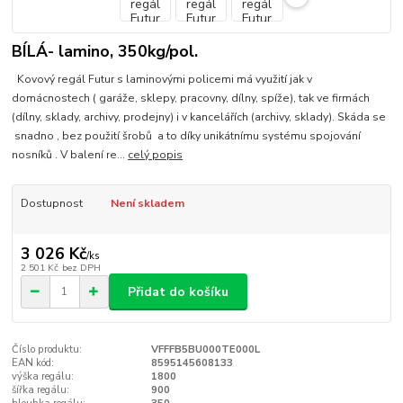
BÍLÁ- lamino, 350kg/pol.
Kovový regál Futur s laminovými policemi má využití jak v
domácnostech ( garáže, sklepy, pracovny, dílny, spíže), tak ve firmách
(dílny, sklady, archivy, prodejny) i v kancelářích (archivy, sklady). Skáda se
snadno , bez použití šrobů a to díky unikátnímu systému spojování
nosníků . V balení re...
celý popis
Dostupnost
Není skladem
3 026 Kč
/
ks
2 501 Kč
bez DPH
Přidat do košíku
Číslo produktu:
VFFFB5BU000TE000L
EAN kód:
8595145608133
výška regálu:
1800
šířka regálu:
900