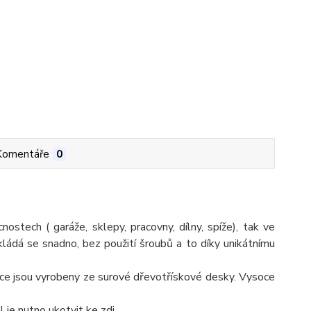
Komentáře
0
ostech ( garáže, sklepy, pracovny, dílny, spíže), tak ve
. Skládá se snadno, bez použití šroubů a to díky unikátnímu
olice jsou vyrobeny ze surové dřevotřískové desky. Vysoce
je nutno ukotvit ke zdi.