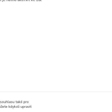
ly do garáže
Regály do sklepa
 souhlasu také pro
ly do skladu
výška regálu 2000 mm
žete kdykoli upravit