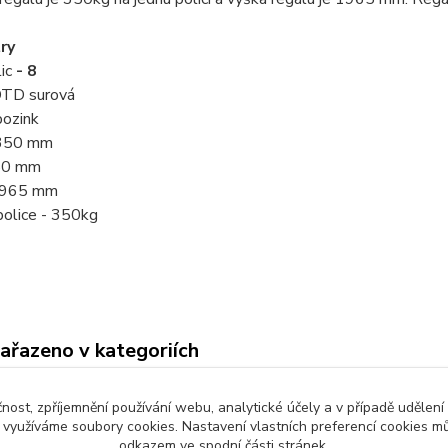
ry
ic
- 8
 DTD surová
pozink
 350 mm
750 mm
 1965 mm
police - 350kg
zařazeno v kategoriích
é regály
dřevotřískové police
Regá
čnost, zpříjemnění používání webu, analytické účely a v případě udělení
ly do komory
Regály do dílny
Regá
y využíváme soubory cookies. Nastavení vlastních preferencí cookies mů
odkazem ve spodní části stránek.