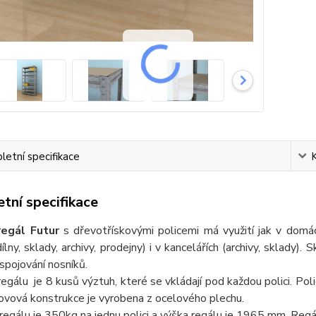
etní specifikace
tní specifikace
regál Futur
s dřevotřískovými policemi má využití jak v domácn
dílny, sklady, archivy, prodejny) i v kancelářích (archivy, sklady)
pojování nosníků.
regálu je 8 kusů výztuh, které se vkládají pod každou polici. P
kovová konstrukce je vyrobena z ocelového plechu.
egálu je 350kg na jednu polici a výška regálu je 1965 mm. Regál 