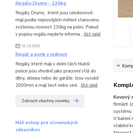
Regály Drumy - 130kg
Regály Drumy , které jsou celokovové,
mají podle nejnovějších měření stanovenu
zvýšenou nosnost 130kg na polici. Pokud
v popisu regálu nejdete informa...
číst celé
31.10.2016
Regál a ponk v jednom
Regály, které mají v dolní části hlubší
Kompl
police jsou vhodné jako pracovní stůl do
dílny, sklepa nebo do garáže. Jsou vysoké
Komple
2000mm a mají šest nebo sed...
číst celé
Kovový 
Zobrazit všechny novinky
firmách (
systému s
V balení 
Náš eshop pre slovenských
stabilní 
zákazníkov
Nosnost r