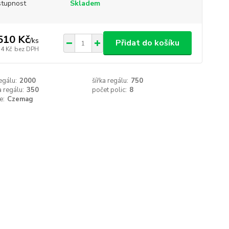
tupnost
Skladem
510 Kč
/
ks
Přidat do košíku
74 Kč
bez DPH
egálu:
2000
šířka regálu:
750
 regálu:
350
počet polic:
8
e:
Czemag