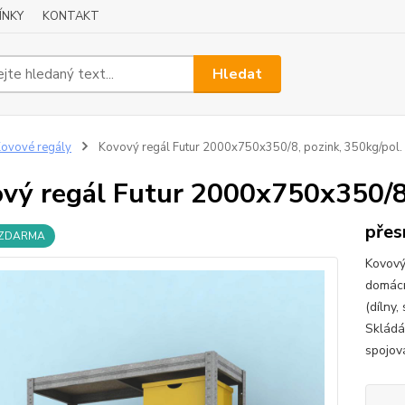
ÍNKY
KONTAKT
Hledat
ovové regály
Kovový regál Futur 2000x750x350/8, pozink, 350kg/pol.
vý regál Futur 2000x750x350/8,
přes
 ZDARMA
Kovový 
domácno
(dílny,
Skládá
spojová