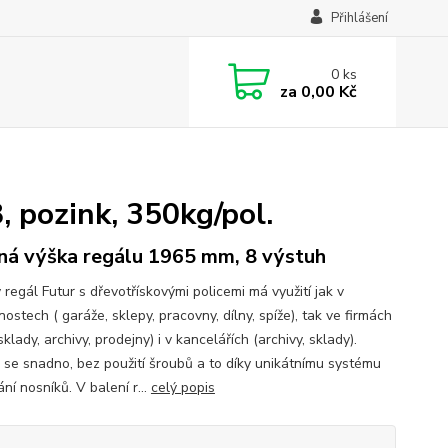
Přihlášení
0
ks
za
0,00 Kč
 pozink, 350kg/pol.
ná výška regálu 1965 mm, 8 výstuh
regál Futur s dřevotřískovými policemi má využití jak v
stech ( garáže, sklepy, pracovny, dílny, spíže), tak ve firmách
 sklady, archivy, prodejny) i v kancelářích (archivy, sklady).
 se snadno, bez použití šroubů a to díky unikátnímu systému
ní nosníků. V balení r...
celý popis