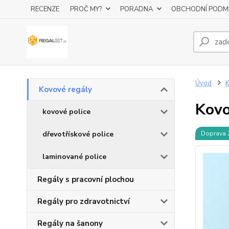
RECENZE
PROČ MY?
PORADNA
OBCHODNÍ PODM
Úvod
K
Kovové regály
Kovo
kovové police
dřevotřískové police
Doprava
laminované police
Regály s pracovní plochou
Regály pro zdravotnictví
Regály na šanony