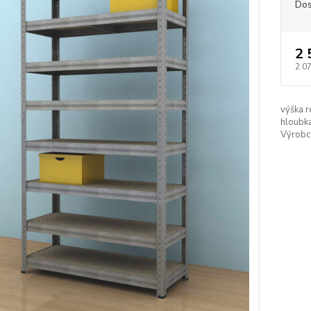
Dos
2 
2 0
výška r
hloubka
Výrobc