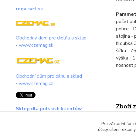
regalset.sk
Paramet
počet pol
police -
stojina - 
Obchodný dom pre dielňu a sklad
hloubka
-
www.czemag.sk
šířka - 
výška -
nosnost 
Obchodní dům pro dílnu a sklad
-
www.czemag.cz
Zboží 
Sklep dla polskich klientów
Kovov
regalset.pl
Pro základní funk
Regá
účely cílení reklam