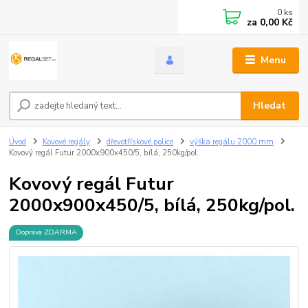
0
ks
za
0,00 Kč
Menu
Hledat
Úvod
Kovové regály
dřevotřískové police
výška regálu 2000 mm
Kovový regál Futur 2000x900x450/5, bílá, 250kg/pol.
Kovový regál Futur
2000x900x450/5, bílá, 250kg/pol.
Doprava ZDARMA