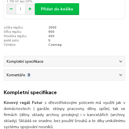
1 730 Kč
bez DPH
Přidat do košíku
výška regálu:
2000
šířka regálu:
900
hloubka regálu:
450
počet polic:
5
Výrobce:
Czemag
Kompletní specifikace
Komentáře
0
Kompletní specifikace
Kovový regál Futur
s dřevotřískovými policemi má využití jak v
domácnostech ( garáže, sklepy, pracovny, dílny, spíže), tak ve
firmách (dílny, sklady, archivy, prodejny) i v kancelářích (archivy,
sklady). Skládá se snadno, bez použití šroubů a to díky unikátnímu
systému spojování nosníků.