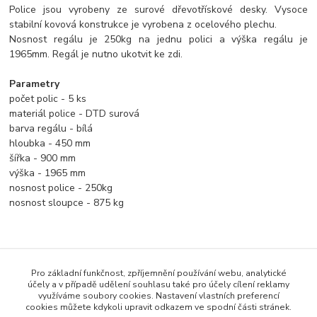
Police jsou vyrobeny ze surové dřevotřískové desky. Vysoce
stabilní kovová konstrukce je vyrobena z ocelového plechu.
Nosnost regálu je 250kg na jednu polici a výška regálu je
1965mm. Regál je nutno ukotvit ke zdi.
Parametry
počet polic - 5 ks
materiál police - DTD surová
barva regálu - bílá
hloubka - 450 mm
šířka - 900 mm
výška - 1965 mm
nosnost police - 250kg
nosnost sloupce - 875 kg
Komentáře
0
Pro základní funkčnost, zpříjemnění používání webu, analytické
účely a v případě udělení souhlasu také pro účely cílení reklamy
Zatím nikdo komentář nepřidal. Buďte první.
využíváme soubory cookies. Nastavení vlastních preferencí
cookies můžete kdykoli upravit odkazem ve spodní části stránek.