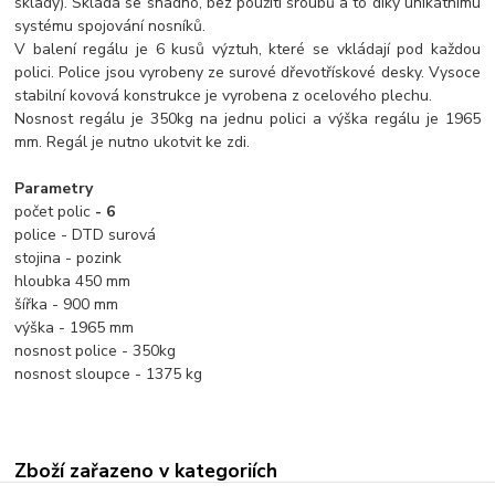
sklady). Skládá se snadno, bez použití šroubů a to díky unikátnímu
systému spojování nosníků.
V balení regálu je 6 kusů výztuh, které se vkládají pod každou
polici. Police jsou vyrobeny ze surové dřevotřískové desky. Vysoce
stabilní kovová konstrukce je vyrobena z ocelového plechu.
Nosnost regálu je 350kg na jednu polici a výška regálu je 1965
mm. Regál je nutno ukotvit ke zdi.
Parametry
počet polic
- 6
police - DTD surová
stojina - pozink
hloubka 450 mm
šířka - 900 mm
výška - 1965 mm
nosnost police - 350kg
nosnost sloupce - 1375 kg
Zboží zařazeno v kategoriích