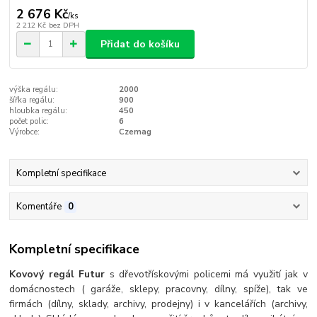
2 676 Kč
/
ks
2 212 Kč
bez DPH
Přidat do košíku
výška regálu:
2000
šířka regálu:
900
hloubka regálu:
450
počet polic:
6
Výrobce:
Czemag
Kompletní specifikace
Komentáře
0
Kompletní specifikace
Kovový regál Futur
s dřevotřískovými policemi má využití jak v
domácnostech ( garáže, sklepy, pracovny, dílny, spíže), tak ve
firmách (dílny, sklady, archivy, prodejny) i v kancelářích (archivy,