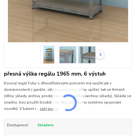
přesná výška regálu 1965 mm, 6 výstuh
Kovový regál Futur s dřevotřískovými policemi má využití jak v
domácnostech ( garáže, sklepy, pracovny, dílny, spíže), tak ve firmách
(dílny, sklady, archivy, prodejny) i v kancelářích (archivy, sklady). Skládá se
snadno, bez použití šroubů a to díky unikátnímu systému spojování
nosníků. V balení r...
celý popis
Dostupnost
Skladem