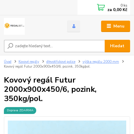
0
ks
za
0,00 Kč
Menu
Hledat
Úvod
Kovové regály
dřevotřískové police
výška regálu 2000 mm
Kovový regál Futur 2000x900x450/6, pozink, 350kg/pol.
Kovový regál Futur
2000x900x450/6, pozink,
350kg/pol.
Doprava ZDARMA