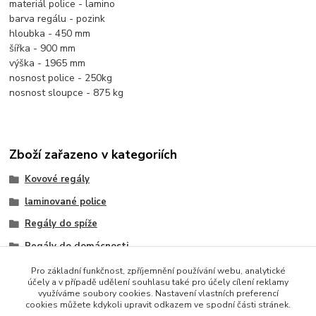
materiál police - lamino
barva regálu - pozink
hloubka - 450 mm
šířka - 900 mm
výška - 1965 mm
nosnost police - 250kg
nosnost sloupce - 875 kg
Zboží zařazeno v kategoriích
Kovové regály
laminované police
Regály do spíže
Regály do domácnosti
Regály do bytu
Pro základní funkčnost, zpříjemnění používání webu, analytické
účely a v případě udělení souhlasu také pro účely cílení reklamy
výška regálu 2000 mm
využíváme soubory cookies. Nastavení vlastních preferencí
cookies můžete kdykoli upravit odkazem ve spodní části stránek.