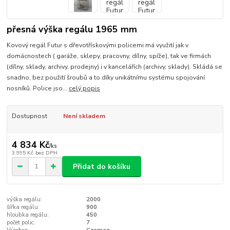
přesná výška regálu 1965 mm
Kovový regál Futur s dřevotřískovými policemi má využití jak v
domácnostech ( garáže, sklepy, pracovny, dílny, spíže), tak ve firmách
(dílny, sklady, archivy, prodejny) i v kancelářích (archivy, sklady). Skládá se
snadno, bez použití šroubů a to díky unikátnímu systému spojování
nosníků. Police jso...
celý popis
Dostupnost
Není skladem
4 834 Kč
/
ks
3 995 Kč
bez DPH
Přidat do košíku
výška regálu:
2000
šířka regálu:
900
hloubka regálu:
450
počet polic:
7