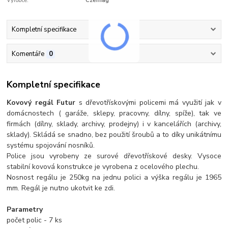
Výrobce:
Czemag
Kompletní specifikace
Komentáře
0
Kompletní specifikace
Kovový regál Futur
s dřevotřískovými policemi má využití jak v
domácnostech ( garáže, sklepy, pracovny, dílny, spíže), tak ve
firmách (dílny, sklady, archivy, prodejny) i v kancelářích (archivy,
sklady). Skládá se snadno, bez použití šroubů a to díky unikátnímu
systému spojování nosníků.
Police jsou vyrobeny ze surové dřevotřískové desky. Vysoce
stabilní kovová konstrukce je vyrobena z ocelového plechu.
Nosnost regálu je 250kg na jednu polici a výška regálu je 1965
mm. Regál je nutno ukotvit ke zdi.
Parametry
počet polic - 7 ks