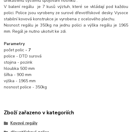
unikátnímu systému spojování nosníků .
V balení regálu je 7 kusů výztuh, které se vkládají pod každou
polici. Police jsou vyrobeny ze surové dřevotřískové desky. Vysoce
stabilní kovová konstrukce je vyrobena z ocelového plechu.
Nosnost regálu je 350kg na jednu polici a výška regálu je 1965
mm. Regál je nutno ukotvit ke zdi.
Parametry
počet polic
- 7
police - DTD surová
stojina - pozink
hloubka 500 mm
šířka - 900 mm
výška - 1965 mm
nosnost police - 350kg
Zboží zařazeno v kategoriích
Kovové regály