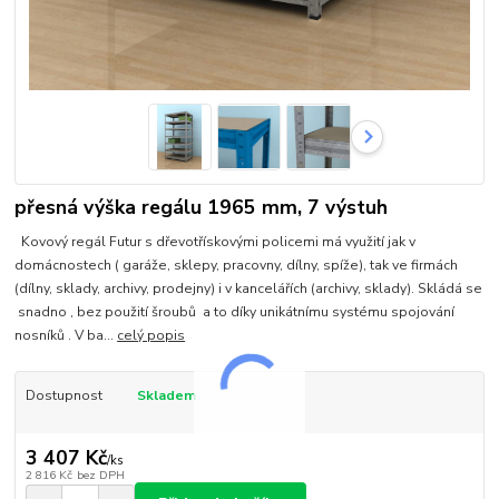
přesná výška regálu 1965 mm, 7 výstuh
Kovový regál Futur s dřevotřískovými policemi má využití jak v
domácnostech ( garáže, sklepy, pracovny, dílny, spíže), tak ve firmách
(dílny, sklady, archivy, prodejny) i v kancelářích (archivy, sklady). Skládá se
snadno , bez použití šroubů a to díky unikátnímu systému spojování
nosníků . V ba...
celý popis
Dostupnost
Skladem
3 407 Kč
/
ks
2 816 Kč
bez DPH