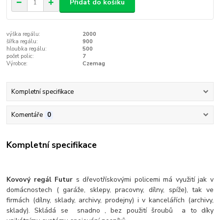
Přidat do košíku
výška regálu:
2000
šířka regálu:
900
hloubka regálu:
500
počet polic:
7
Výrobce:
Czemag
Kompletní specifikace
Komentáře
0
Kompletní specifikace
Kovový regál Futur
s dřevotřískovými policemi má využití jak v
domácnostech ( garáže, sklepy, pracovny, dílny, spíže), tak ve
firmách (dílny, sklady, archivy, prodejny) i v kancelářích (archivy,
sklady). Skládá se snadno , bez použití šroubů a to díky