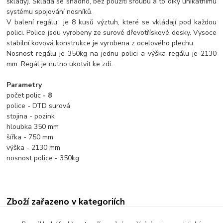
sklady). Skládá se snadno, bez použití šroubů a to díky unikátnímu
systému spojování nosníků.
V balení regálu je 8 kusů výztuh, které se vkládají pod každou
polici. Police jsou vyrobeny ze surové dřevotřískové desky. Vysoce
stabilní kovová konstrukce je vyrobena z ocelového plechu.
Nosnost regálu je 350kg na jednu polici a výška regálu je 2130
mm. Regál je nutno ukotvit ke zdi.
Parametry
počet polic
- 8
police - DTD surová
stojina - pozink
hloubka 350 mm
šířka - 750 mm
výška - 2130 mm
nosnost police - 350kg
Zboží zařazeno v kategoriích
Kovové regály