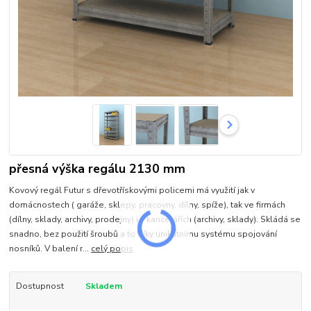
přesná výška regálu 2130 mm
Kovový regál Futur s dřevotřískovými policemi má využití jak v
domácnostech ( garáže, sklepy, pracovny, dílny, spíže), tak ve firmách
(dílny, sklady, archivy, prodejny) i v kancelářích (archivy, sklady). Skládá se
snadno, bez použití šroubů a to díky unikátnímu systému spojování
nosníků. V balení r...
celý popis
Dostupnost
Skladem