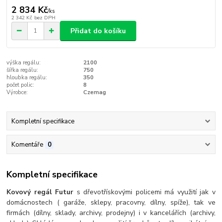
2 834 Kč
/
ks
2 342 Kč
bez DPH
Přidat do košíku
výška regálu:
2100
šířka regálu:
750
hloubka regálu:
350
počet polic:
8
Výrobce:
Czemag
Kompletní specifikace
Komentáře
0
Kompletní specifikace
Kovový regál Futur
s dřevotřískovými policemi má využití jak v
domácnostech ( garáže, sklepy, pracovny, dílny, spíže), tak ve
firmách (dílny, sklady, archivy, prodejny) i v kancelářích (archivy,