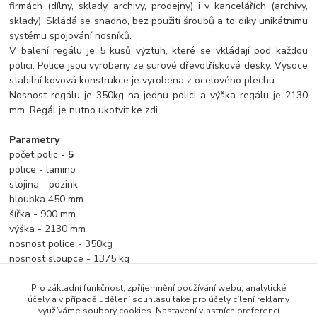
firmách (dílny, sklady, archivy, prodejny) i v kancelářích (archivy,
sklady). Skládá se snadno, bez použití šroubů a to díky unikátnímu
systému spojování nosníků.
V balení regálu je 5 kusů výztuh, které se vkládají pod každou
polici. Police jsou vyrobeny ze surové dřevotřískové desky. Vysoce
stabilní kovová konstrukce je vyrobena z ocelového plechu.
Nosnost regálu je 350kg na jednu polici a výška regálu je 2130
mm. Regál je nutno ukotvit ke zdi.
Parametry
počet polic
- 5
police - lamino
stojina - pozink
hloubka 450 mm
šířka - 900 mm
výška - 2130 mm
nosnost police - 350kg
nosnost sloupce - 1375 kg
Pro základní funkčnost, zpříjemnění používání webu, analytické
účely a v případě udělení souhlasu také pro účely cílení reklamy
využíváme soubory cookies. Nastavení vlastních preferencí