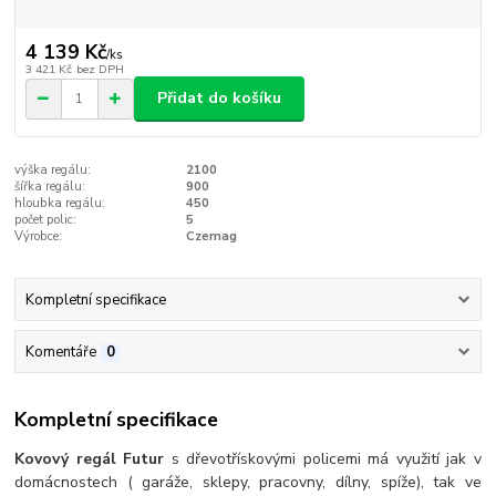
4 139 Kč
/
ks
3 421 Kč
bez DPH
Přidat do košíku
výška regálu:
2100
šířka regálu:
900
hloubka regálu:
450
počet polic:
5
Výrobce:
Czemag
Kompletní specifikace
Komentáře
0
Kompletní specifikace
Kovový regál Futur
s dřevotřískovými policemi má využití jak v
domácnostech ( garáže, sklepy, pracovny, dílny, spíže), tak ve