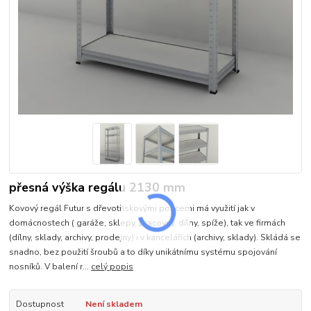
přesná výška regálu 2130 mm
Kovový regál Futur s dřevotřískovými policemi má využití jak v
domácnostech ( garáže, sklepy, pracovny, dílny, spíže), tak ve firmách
(dílny, sklady, archivy, prodejny) i v kancelářích (archivy, sklady). Skládá se
snadno, bez použití šroubů a to díky unikátnímu systému spojování
nosníků. V balení r...
celý popis
Dostupnost
Není skladem