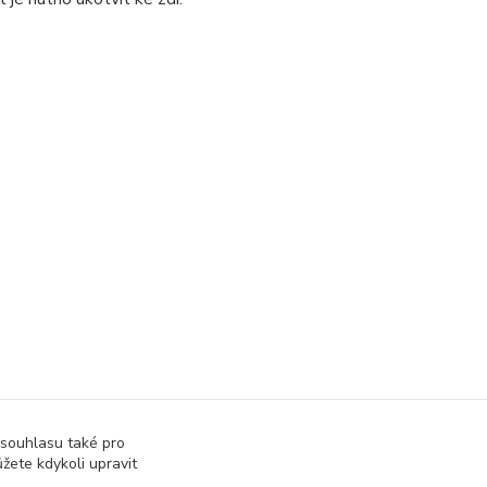
 souhlasu také pro
a regálu 2100 mm
žete kdykoli upravit