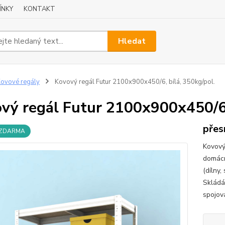
ÍNKY
KONTAKT
Hledat
ovové regály
Kovový regál Futur 2100x900x450/6, bílá, 350kg/pol.
vý regál Futur 2100x900x450/6, 
přes
 ZDARMA
Kovový 
domácno
(dílny,
Skládá
spojová