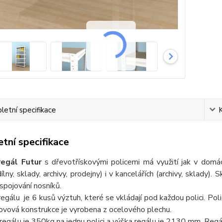
etní specifikace
tní specifikace
regál Futur
s dřevotřískovými policemi má využití jak v domácn
dílny, sklady, archivy, prodejny) i v kancelářích (archivy, sklady)
pojování nosníků.
regálu je 6 kusů výztuh, které se vkládají pod každou polici. P
kovová konstrukce je vyrobena z ocelového plechu.
egálu je 350kg na jednu polici a výška regálu je 2130 mm. Regál 