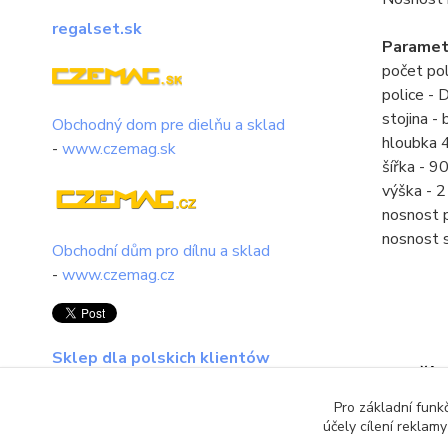
regalset.sk
Paramet
počet pol
police -
stojina - 
Obchodný dom pre dielňu a sklad
hloubka
-
www.czemag.sk
šířka - 
výška -
nosnost 
nosnost 
Obchodní dům pro dílnu a sklad
-
www.czemag.cz
Sklep dla polskich klientów
Zboží 
regalset.pl
Pro základní funk
Kovov
účely cílení reklam