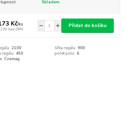
tupnost
Skladem
173 Kč
/
ks
Přidat do košíku
22 Kč
bez DPH
egálu:
2100
šířka regálu:
900
 regálu:
450
počet polic:
6
e:
Czemag