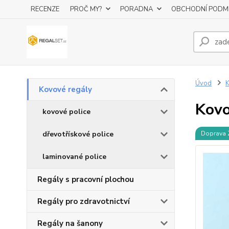
RECENZE
PROČ MY?
PORADNA
OBCHODNÍ PODM
Úvod
K
Kovové regály
Kovo
kovové police
dřevotřískové police
Doprava
laminované police
Regály s pracovní plochou
Regály pro zdravotnictví
Regály na šanony