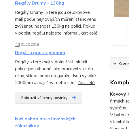
Regály Drumy - 130kg
Regály Drumy , které jsou celokovové,
mají podle nejnovějších měření stanovenu
zvýšenou nosnost 130kg na polici. Pokud
v popisu regálu nejdete informa...
číst celé
31.10.2016
Regál a ponk v jednom
Regály, které mají v dolní části hlubší
Kompl
police jsou vhodné jako pracovní stůl do
dílny, sklepa nebo do garáže. Jsou vysoké
Komple
2000mm a mají šest nebo sed...
číst celé
Kovový 
Zobrazit všechny novinky
firmách (
systému s
V balení 
Náš eshop pre slovenských
stabilní 
zákazníkov
Nosnost r