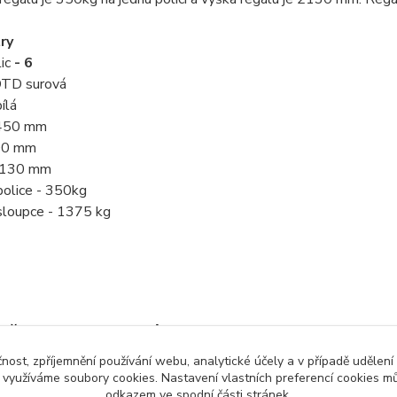
ry
ic
- 6
 DTD surová
bílá
 450 mm
900 mm
 2130 mm
police - 350kg
sloupce - 1375 kg
zařazeno v kategoriích
čnost, zpříjemnění používání webu, analytické účely a v případě udělení
é regály
dřevotřískové police
výšk
y využíváme soubory cookies. Nastavení vlastních preferencí cookies mů
odkazem ve spodní části stránek.