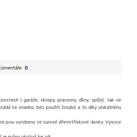
Komentáře
0
ostech ( garáže, sklepy, pracovny, dílny, spíže), tak ve
. Skládá se snadno, bez použití šroubů a to díky unikátnímu
olice jsou vyrobeny ze surové dřevotřískové desky. Vysoce
je nutno ukotvit ke zdi.