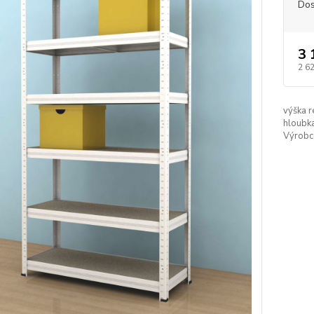
Dos
3 
2 6
výška r
hloubka
Výrobc