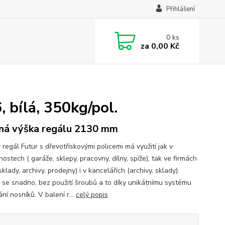
Přihlášení
0
ks
za
0,00 Kč
bílá, 350kg/pol.
ná výška regálu 2130 mm
regál Futur s dřevotřískovými policemi má využití jak v
stech ( garáže, sklepy, pracovny, dílny, spíže), tak ve firmách
 sklady, archivy, prodejny) i v kancelářích (archivy, sklady).
 se snadno, bez použití šroubů a to díky unikátnímu systému
ní nosníků. V balení r...
celý popis