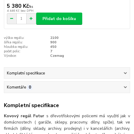
5 380 Kč
/
ks
4 446 Kč
bez DPH
Přidat do košíku
výška regálu:
2100
šířka regálu:
900
hloubka regálu:
450
počet polic:
7
Výrobce:
Czemag
Kompletní specifikace
Komentáře
0
Kompletní specifikace
Kovový regál Futur
s dřevotřískovými policemi má využití jak v
domácnostech ( garáže, sklepy, pracovny, dílny, spíže), tak ve
firmách (dílny, sklady, archivy, prodejny) i v kancelářích (archivy,