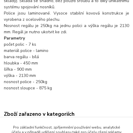
sklady). Skládá se snadno, bez použití šroubů a to díky unikátnímu
systému spojování nosníků.
Police jsou laminované. Vysoce stabilní kovová konstrukce je
vyrobena z ocelového plechu.
Nosnost regálu je 250kg na jednu polici a výška regálu je 2130
mm. Regál je nutno ukotvit ke zdi.
Parametry
počet polic - 7 ks
materiál police - lamino
barva regálu - bílá
hloubka - 450 mm
šířka - 900 mm
výška - 2130 mm
nosnost police - 250kg
nosnost sloupce - 875 kg
Zboží zařazeno v kategoriích
Kovové regály
Pro základní funkčnost, zpříjemnění používání webu, analytické
účely a v případě udělení souhlasu také pro účely cílení reklamy