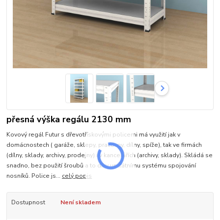
přesná výška regálu 2130 mm
Kovový regál Futur s dřevotřískovými policemi má využití jak v
domácnostech ( garáže, sklepy, pracovny, dílny, spíže), tak ve firmách
(dílny, sklady, archivy, prodejny) i v kancelářích (archivy, sklady). Skládá se
snadno, bez použití šroubů a to díky unikátnímu systému spojování
nosníků. Police js...
celý popis
Dostupnost
Není skladem