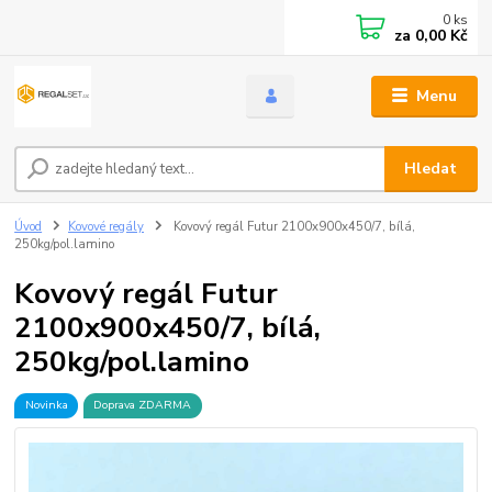
0
ks
za
0,00 Kč
Menu
Hledat
Úvod
Kovové regály
Kovový regál Futur 2100x900x450/7, bílá,
250kg/pol.lamino
Kovový regál Futur
2100x900x450/7, bílá,
250kg/pol.lamino
Novinka
Doprava ZDARMA