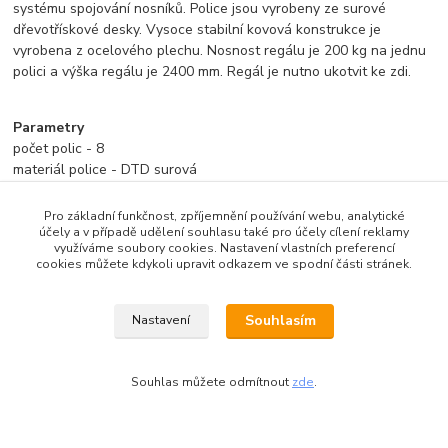
systému spojování nosníků. Police jsou vyrobeny ze surové
dřevotřískové desky. Vysoce stabilní kovová konstrukce je
vyrobena z ocelového plechu.
Nosnost regálu je 200 kg na jednu
polici a výška regálu je 2400 mm. Regál je nutno ukotvit ke zdi.
Parametry
počet polic - 8
materiál police - DTD surová
barva regálu - bílá
hloubka - 450 mm
Pro základní funkčnost, zpříjemnění používání webu, analytické
šířka - 1200 mm
účely a v případě udělení souhlasu také pro účely cílení reklamy
využíváme soubory cookies. Nastavení vlastních preferencí
výška - 2400mm
cookies můžete kdykoli upravit odkazem ve spodní části stránek.
nosnost police - 200 kg
Souhlasím
Nastavení
Zboží zařazeno v kategoriích
Souhlas můžete odmítnout
zde
.
Kovové regály
dřevotřískové police