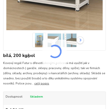
bílá, 200 kg/pol
Kovový regál Futur s dřevotřískovými policemi má využití jak v
domácnostech ( garáže, sklepy, pracovny, dílny, spíže), tak ve firmách
(dílny, sklady, archivy, prodejny) i v kancelářích (archivy, sklady). Skládá se
snadno, bez použití šroubů a to díky unikátnímu systému spojování
nosníků. Police jsou...
celý popis
Dostupnost
Skladem