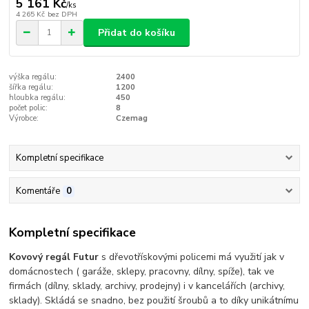
5 161 Kč
/
ks
4 265 Kč
bez DPH
Přidat do košíku
výška regálu:
2400
šířka regálu:
1200
hloubka regálu:
450
počet polic:
8
Výrobce:
Czemag
Kompletní specifikace
Komentáře
0
Kompletní specifikace
Kovový regál Futur
s dřevotřískovými policemi má využití jak v
domácnostech ( garáže, sklepy, pracovny, dílny, spíže), tak ve
firmách (dílny, sklady, archivy, prodejny) i v kancelářích (archivy,
sklady). Skládá se snadno, bez použití šroubů a to díky unikátnímu