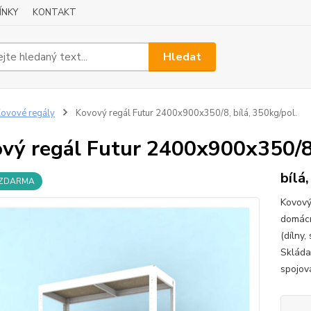
ÍNKY
KONTAKT
Hledat
ovové regály
Kovový regál Futur 2400x900x350/8, bílá, 350kg/pol.
vý regál Futur 2400x900x350/8, 
bílá
 ZDARMA
Kovový 
domácno
(dílny,
Skláda
spojová