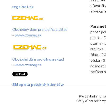
dřevotřís
regalset.sk
a výška r
Paramet
Obchodný dom pre dielňu a sklad
počet pol
-
www.czemag.sk
police -
stojina - 
hloubka
šířka - 
Obchodní dům pro dílnu a sklad
výška -
-
www.czemag.cz
nosnost 
zatížení 
Sklep dla polskich klientów
regalset.pl
Pro základní funk
účely cílení reklam
Zboží 