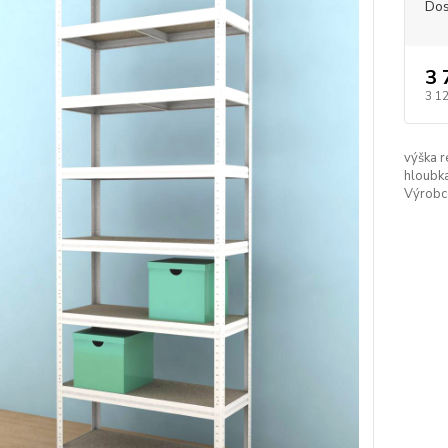
Dos
3 
3 1
výška r
hloubka
Výrobc