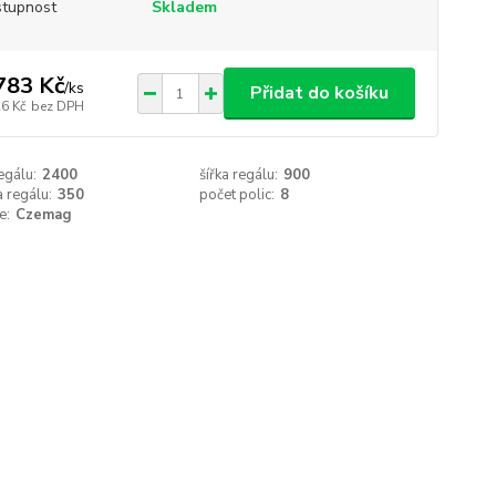
tupnost
Skladem
783 Kč
/
ks
Přidat do košíku
26 Kč
bez DPH
egálu:
2400
šířka regálu:
900
 regálu:
350
počet polic:
8
e:
Czemag