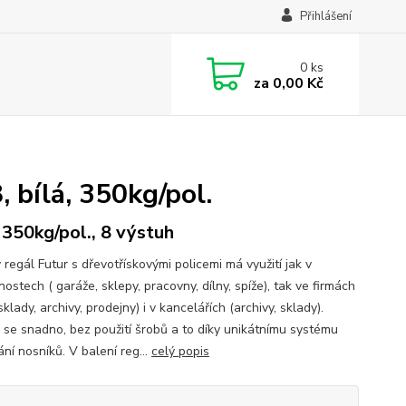
Přihlášení
0
ks
za
0,00 Kč
bílá, 350kg/pol.
, 350kg/pol., 8 výstuh
regál Futur s dřevotřískovými policemi má využití jak v
stech ( garáže, sklepy, pracovny, dílny, spíže), tak ve firmách
 sklady, archivy, prodejny) i v kancelářích (archivy, sklady).
 se snadno, bez použití šrobů a to díky unikátnímu systému
ní nosníků. V balení reg...
celý popis