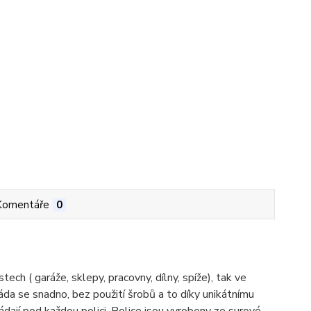
Komentáře
0
ch ( garáže, sklepy, pracovny, dílny, spíže), tak ve
Skláda se snadno, bez použití šrobů a to díky unikátnímu
ádají pod každou polici. Police jsou vyrobeny ze surové