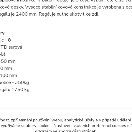
kové desky. Vysoce stabilní kovová konstrukce je vyrobena z oc
egálu je 2400 mm. Regál je nutno ukotvit ke zdi.
ry
ic
- 8
 DTD surová
bílá
 350 mm
900 mm
 2400 mm
police - 350kg
regálu 1750 kg
čnost, zpříjemnění používání webu, analytické účely a v případě udělení
y využíváme soubory cookies. Nastavení vlastních preferencí cookies mů
zařazeno v kategoriích
odkazem ve spodní části stránek.