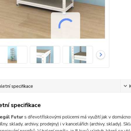
etní specifikace
tní specifikace
egál Futur
s dřevotřískovými policemi má využití jak v domácnoste
ílny, sklady, archivy, prodejny) i v kancelářích (archivy, sklady). 
pojování nosníků. V balení regálu je 8 kusů výztuh, které se vkl