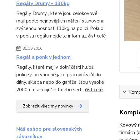
Regály Drumy - 130kg
Regály Drumy , které jsou celokovové,
mají podle nejnovějších měření stanovenu
zvýšenou nosnost 130kg na polici. Pokud
v popisu regálu nejdete informa...
číst celé
31.10.2016
Regál a ponk v jednom
Regály, které mají v dolní části hlubší
police jsou vhodné jako pracovní stůl do
dílny, sklepa nebo do garáže. Jsou vysoké
2000mm a mají šest nebo sed...
číst celé
Kompl
Zobrazit všechny novinky
Komple
Kovový r
Náš eshop pre slovenských
firmách (d
zákazníkov
systému s