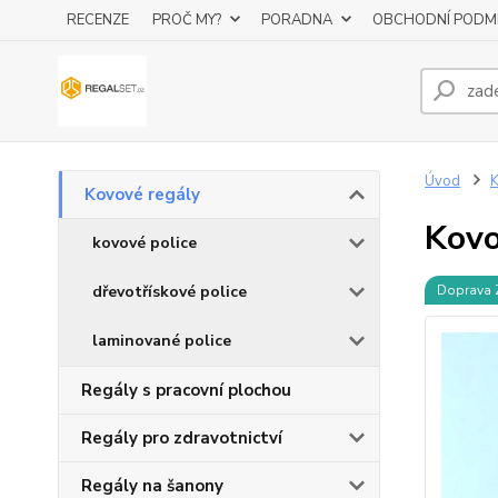
RECENZE
PROČ MY?
PORADNA
OBCHODNÍ PODM
Úvod
K
Kovové regály
Kovo
kovové police
dřevotřískové police
Doprava
laminované police
Regály s pracovní plochou
Regály pro zdravotnictví
Regály na šanony