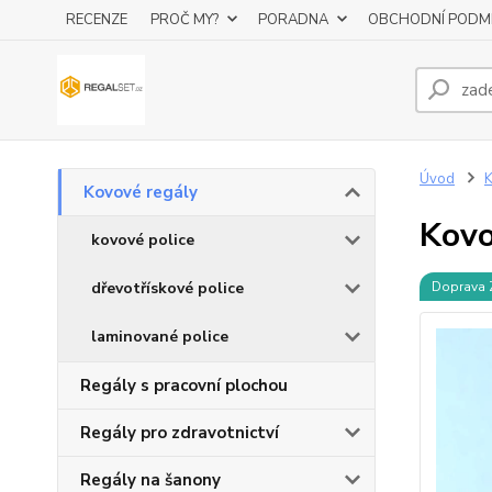
RECENZE
PROČ MY?
PORADNA
OBCHODNÍ PODM
Úvod
K
Kovové regály
Kovo
kovové police
dřevotřískové police
Doprava
laminované police
Regály s pracovní plochou
Regály pro zdravotnictví
Regály na šanony