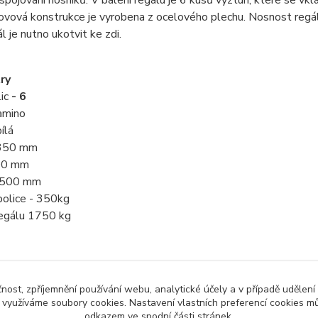
kovová konstrukce je vyrobena z ocelového plechu. Nosnost regál
 je nutno ukotvit ke zdi.
ry
ic
- 6
lamino
bílá
 350 mm
900 mm
 2500 mm
police - 350kg
regálu 1750 kg
čnost, zpříjemnění používání webu, analytické účely a v případě udělení
y využíváme soubory cookies. Nastavení vlastních preferencí cookies mů
zařazeno v kategoriích
odkazem ve spodní části stránek.