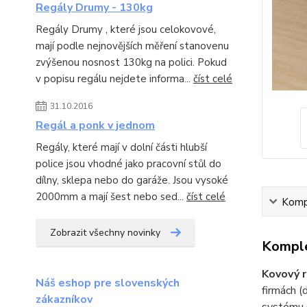
Regály Drumy - 130kg
Regály Drumy , které jsou celokovové,
mají podle nejnovějších měření stanovenu
zvýšenou nosnost 130kg na polici. Pokud
v popisu regálu nejdete informa...
číst celé
31.10.2016
Regál a ponk v jednom
Regály, které mají v dolní části hlubší
police jsou vhodné jako pracovní stůl do
dílny, sklepa nebo do garáže. Jsou vysoké
2000mm a mají šest nebo sed...
číst celé
Kompl
Zobrazit všechny novinky
Komple
Kovový r
Náš eshop pre slovenských
firmách (d
zákazníkov
systému s