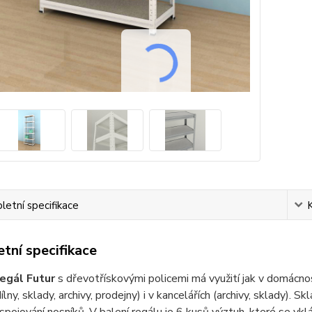
etní specifikace
tní specifikace
egál Futur
s dřevotřískovými policemi má využití jak v domácnoste
ílny, sklady, archivy, prodejny) i v kancelářích (archivy, sklady). 
pojování nosníků. V balení regálu je 6 kusů výztuh, které se vklá