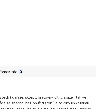
Komentáře
0
ch ( garáže, sklepy, pracovny, dílny, spíže), tak ve
Skláda se snadno, bez použití šrobů a to díky unikátnímu
dají pod každou polici. Police jsou laminované. Vysoce