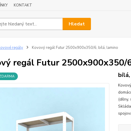
ÍNKY
KONTAKT
Hledat
ovové regály
Kovový regál Futur 2500x900x350/6, bílá, lamino
vý regál Futur 2500x900x350/6,
bílá
 ZDARMA
Kovový 
domácno
(dílny,
Skláda
spojová