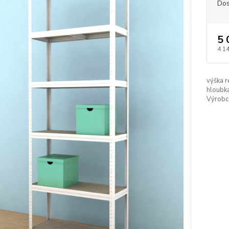
Dos
5 
4 1
výška r
hloubka
Výrobc