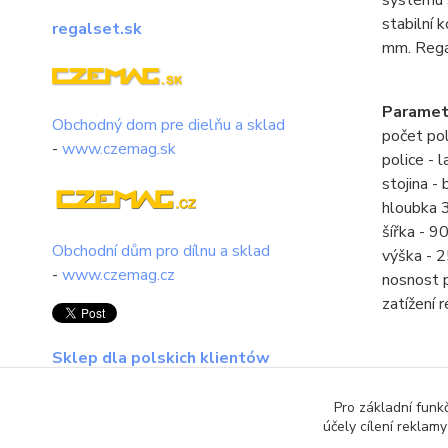
stabilní 
regalset.sk
mm. Regál
Paramet
Obchodný dom pre dielňu a sklad
počet pol
-
www.czemag.sk
police - 
stojina - 
hloubka
šířka - 
Obchodní dům pro dílnu a sklad
výška -
-
www.czemag.cz
nosnost 
zatížení 
Sklep dla polskich klientów
regalset.pl
Pro základní funk
účely cílení reklam
Zboží 