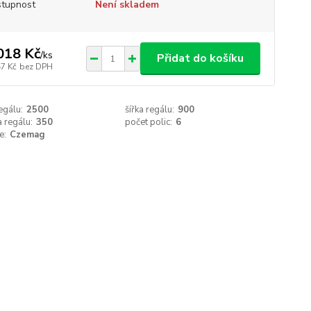
tupnost
Není skladem
018 Kč
/
ks
Přidat do košíku
47 Kč
bez DPH
egálu:
2500
šířka regálu:
900
 regálu:
350
počet polic:
6
e:
Czemag