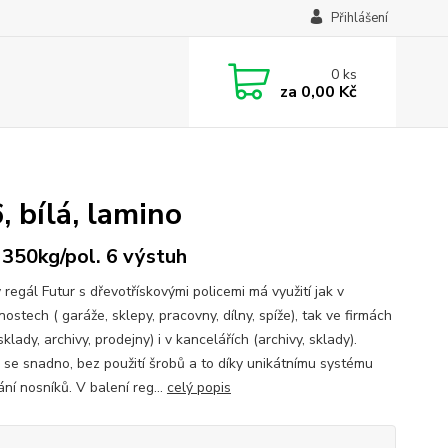
Přihlášení
0
ks
za
0,00 Kč
 bílá, lamino
, 350kg/pol. 6 výstuh
regál Futur s dřevotřískovými policemi má využití jak v
stech ( garáže, sklepy, pracovny, dílny, spíže), tak ve firmách
 sklady, archivy, prodejny) i v kancelářích (archivy, sklady).
 se snadno, bez použití šrobů a to díky unikátnímu systému
ní nosníků. V balení reg...
celý popis