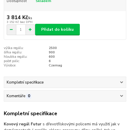
Dostupnost
Skladem
3 814 Kč
/
ks
3 152 Kč
bez DPH
Přidat do košíku
výška regálu:
2500
šířka regálu:
900
hloubka regálu:
600
počet polic:
6
Výrobce:
Czemag
Kompletní specifikace
Komentáře
0
Kompletní specifikace
Kovový regál Futur
s dřevotřískovými policemi má využití jak v