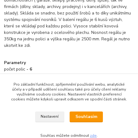
domácnostech ( garáže, sklepy, pracovny, dílny, spíže), tak ve
firmách (dílny, sklady, archivy, prodejny) i v kancelářích (archivy,
sklady). Skláda se snadno, bez použití šrobů a to díky unikátnímu
systému spojování nosníků. V balení regálu je 6 kusů výztuh,
které se vkládají pod každou polici. Vysoce stabilní kovová
konstrukce je vyrobena z ocelového plechu. Nosnost regálu je
350kg na jednu polici a výška regálu je 2500 mm. Regál je nutno
ukotvit ke zdi.
Parametry
počet polic
- 6
police - DTD
stojina - bílá
Pro základní funkčnost, zpříjemnění používání webu, analytické
hloubka - 600 mm
účely a v případě udělení souhlasu také pro účely cílení reklamy
využíváme soubory cookies. Nastavení vlastních preferencí
šířka - 900 mm
cookies můžete kdykoli upravit odkazem ve spodní části stránek.
výška - 2500 mm
nosnost police - 350 kg
zatížení regálu- 1750 kg
Souhlasím
Nastavení
Souhlas můžete odmítnout
zde
.