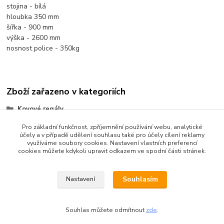
stojina - bílá
hloubka 350 mm
šířka - 900 mm
výška - 2600 mm
nosnost police - 350kg
Zboží zařazeno v kategoriích
Kovové regály
dřevotřískové police
Pro základní funkčnost, zpříjemnění používání webu, analytické
účely a v případě udělení souhlasu také pro účely cílení reklamy
výška regálu 2600 mm
využíváme soubory cookies. Nastavení vlastních preferencí
cookies můžete kdykoli upravit odkazem ve spodní části stránek.
Souhlasím
Nastavení
Souhlas můžete odmítnout
zde
.
Vytvořeno na
Eshop-rychle.cz