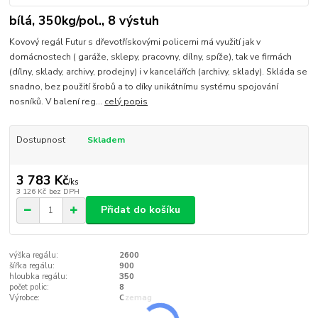
bílá, 350kg/pol., 8 výstuh
Kovový regál Futur s dřevotřískovými policemi má využití jak v
domácnostech ( garáže, sklepy, pracovny, dílny, spíže), tak ve firmách
(dílny, sklady, archivy, prodejny) i v kancelářích (archivy, sklady). Skláda se
snadno, bez použití šrobů a to díky unikátnímu systému spojování
nosníků. V balení reg...
celý popis
Dostupnost
Skladem
3 783 Kč
/
ks
3 126 Kč
bez DPH
Přidat do košíku
výška regálu:
2600
šířka regálu:
900
hloubka regálu:
350
počet polic:
8
Výrobce:
Czemag