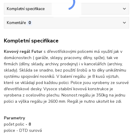
Kompletní specifikace
Komentáře
0
Kompletní specifikace
Kovový regál Futur
s dřevotřískovými policemi má využití jak v
domácnostech ( garáže, sklepy, pracovny, dílny, spíže), tak ve
firmách (dílny, sklady, archivy, prodejny) i v kancelářích (archivy,
sklady). Skláda se snadno, bez použití šrobů a to díky unikátnímu
systému spojování nosníků. V balení regálu je 8 kusů výztuh,
které se vkládají pod každou polici. Police jsou vyrobeny ze surové
dřevotřískové desky. Vysoce stabilní kovová konstrukce je
vyrobena z ocelového plechu.
Nosnost regálu je 350kg na jednu
polici a výška regálu je 2600 mm. Regál je nutno ukotvit ke zdi.
Parametry
počet polic
- 8
police - DTD surová