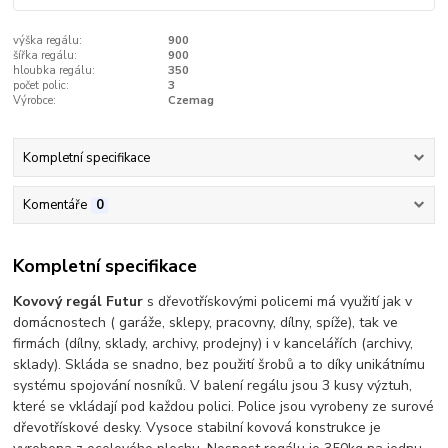
výška regálu:
900
šířka regálu:
900
hloubka regálu:
350
počet polic:
3
Výrobce:
Czemag
Kompletní specifikace
Komentáře
0
Kompletní specifikace
Kovový regál Futur
s dřevotřískovými policemi má využití jak v
domácnostech ( garáže, sklepy, pracovny, dílny, spíže), tak ve
firmách (dílny, sklady, archivy, prodejny) i v kancelářích (archivy,
sklady). Skláda se snadno, bez použití šrobů a to díky unikátnímu
systému spojování nosníků. V balení regálu jsou 3 kusy výztuh,
které se vkládají pod každou polici. Police jsou vyrobeny ze surové
dřevotřískové desky. Vysoce stabilní kovová konstrukce je