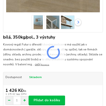
bílá, 350kg/pol., 3 výstuhy
Kovový regál Futur s dřevotřískovými policemi má využití jak v
domácnostech ( garáže, sklepy, pracovny, dílny, spíže), tak ve firmách
(dílny, sklady, archivy, prodejny) i v kancelářích (archivy, sklady). Skláda se
snadno, bez použití šrobů a to díky unikátnímu systému spojování
nosníků. V balení reg...
celý popis
Dostupnost
Skladem
1 426 Kč
/
ks
1 179 Kč
bez DPH
Přidat do košíku