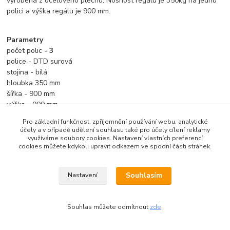
vyrobena z ocelového plechu.
Nosnost regálu je 350kg na jednu
polici a výška regálu je 900 mm.
Parametry
počet polic
- 3
police - DTD surová
stojina - bílá
hloubka 350 mm
šířka - 900 mm
výška - 900 mm
nosnost police - 350kg
Pro základní funkčnost, zpříjemnění používání webu, analytické
účely a v případě udělení souhlasu také pro účely cílení reklamy
využíváme soubory cookies. Nastavení vlastních preferencí
cookies můžete kdykoli upravit odkazem ve spodní části stránek.
Zboží zařazeno v kategoriích
Souhlasím
Nastavení
Kovové regály
dřevotřískové police
Souhlas můžete odmítnout
zde
.
výška regálu 900 mm