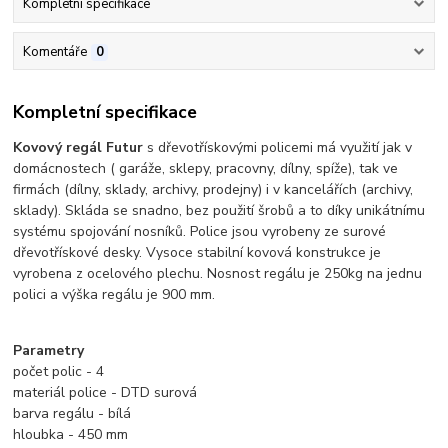
Kompletní specifikace
Komentáře
0
Kompletní specifikace
Kovový regál Futur
s dřevotřískovými policemi má využití jak v
domácnostech ( garáže, sklepy, pracovny, dílny, spíže), tak ve
firmách (dílny, sklady, archivy, prodejny) i v kancelářích (archivy,
sklady). Skláda se snadno, bez použití šrobů a to díky unikátnímu
systému spojování nosníků. Police jsou vyrobeny ze surové
dřevotřískové desky. Vysoce stabilní kovová konstrukce je
vyrobena z ocelového plechu.
Nosnost regálu je 250kg na jednu
polici a výška regálu je 900 mm.
Parametry
počet polic - 4
materiál police - DTD surová
barva regálu - bílá
hloubka - 450 mm