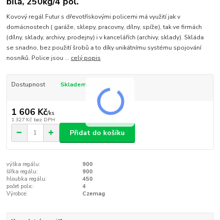
bílá, 250kg/4 pol.
Kovový regál Futur s dřevotřískovými policemi má využití jak v
domácnostech ( garáže, sklepy, pracovny, dílny, spíže), tak ve firmách
(dílny, sklady, archivy, prodejny) i v kancelářích (archivy, sklady). Skláda
se snadno, bez použití šrobů a to díky unikátnímu systému spojování
nosníků. Police jsou ...
celý popis
Dostupnost
Skladem
1 606 Kč
/
ks
1 327 Kč
bez DPH
Přidat do košíku
výška regálu:
900
šířka regálu:
900
hloubka regálu:
450
počet polic:
4
Výrobce:
Czemag