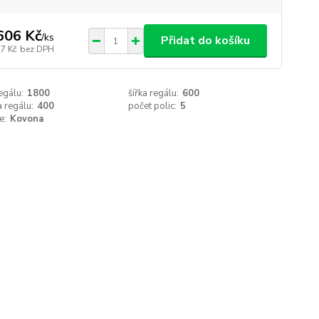
606 Kč
/
ks
Přidat do košíku
27 Kč
bez DPH
egálu:
1800
šířka regálu:
600
 regálu:
400
počet polic:
5
e:
Kovona