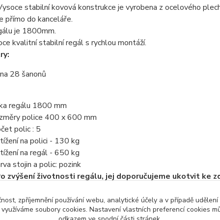
Vysoce stabilní kovová konstrukce je vyrobena z ocelového plec
le přímo do kanceláře.
gálu je 1800mm.
oce kvalitní stabilní regál s rychlou montáží.
ry:
 na 28 šanonů
ka regálu 1800 mm
ozměry police 400 x 600 mm
čet polic : 5
tížení na polici - 130 kg
atížení na regál - 650 kg
rva stojin a polic: pozink
ro zvýšení životnosti regálu, jej doporučujeme ukotvit ke z
DLE BEZPEČNOSTNÍCH PŘEDPISŮ DOPORUČUJEME REGÁLY
čnost, zpříjemnění používání webu, analytické účely a v případě udělení
y využíváme soubory cookies. Nastavení vlastních preferencí cookies mů
odkazem ve spodní části stránek.