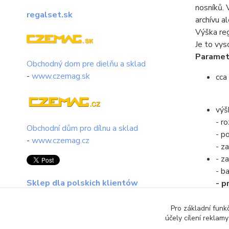
nosníků. 
regalset.sk
archívu a
Výška re
Je to vys
Paramet
Obchodný dom pre dielňu a sklad
-
www.czemag.sk
cca
výš
- r
Obchodní dům pro dílnu a sklad
- po
-
www.czemag.cz
- za
- z
- ba
Sklep dla polskich klientów
- p
- 
regalset.pl
Pro základní funk
účely cílení reklam