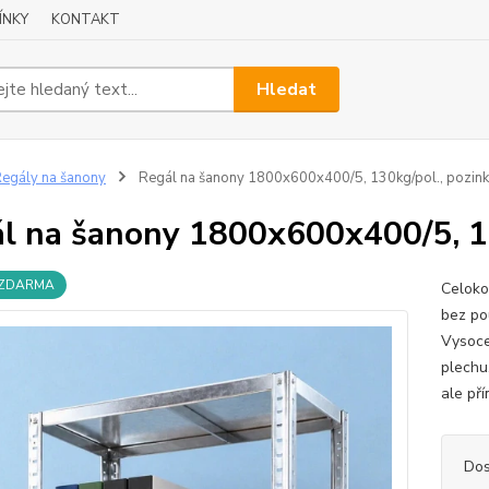
ÍNKY
KONTAKT
Hledat
egály na šanony
Regál na šanony 1800x600x400/5, 130kg/pol., pozink
l na šanony 1800x600x400/5, 13
 ZDARMA
Celoko
bez po
Vysoce
plechu
ale př
Dos