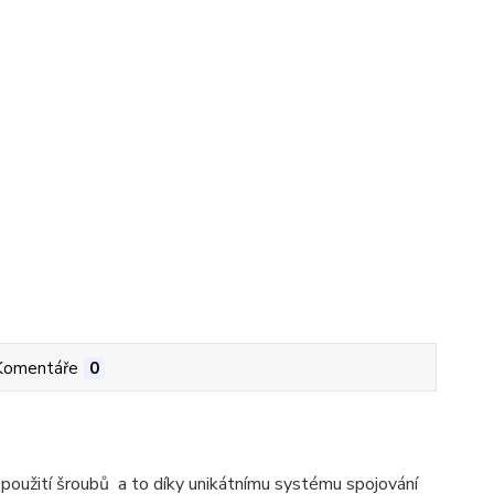
Komentáře
0
použití šroubů a to díky unikátnímu systému spojování