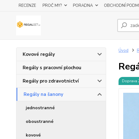
RECENZE
PROČ MY?
PORADNA
OBCHODNÍ PODM
Úvod
R
Kovové regály
Regá
Regály s pracovní plochou
Regály pro zdravotnictví
Doprava
Regály na šanony
jednostranné
oboustranné
kovové