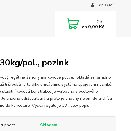
Přihlášení
0
ks
za
0,00 Kč
0kg/pol., pozink
vový regál na šanony má kovové police. Skládá se snadno,
užití šroubů a to díky unikátnímu systému spojování nosníků.
 stabilní kovová konstrukce je vyrobena z ocelového
. Je snadno udržovatelný a proto je vhodný nejen do archívu
ímo do kanceláře. Výška regálu je 18...
celý popis
tupnost
Skladem