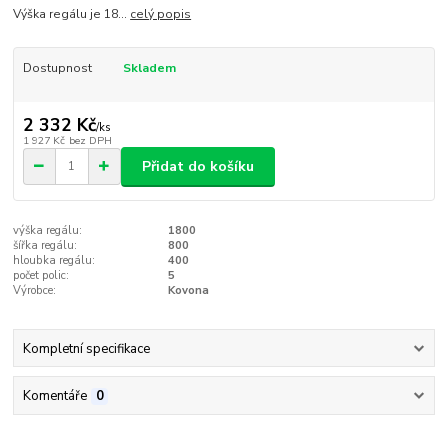
Výška regálu je 18...
celý popis
Dostupnost
Skladem
2 332 Kč
/
ks
1 927 Kč
bez DPH
Přidat do košíku
výška regálu:
1800
šířka regálu:
800
hloubka regálu:
400
počet polic:
5
Výrobce:
Kovona
Kompletní specifikace
Komentáře
0