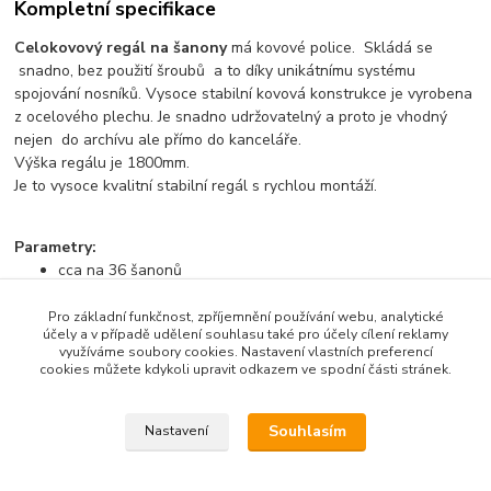
Kompletní specifikace
Celokovový regál na šanony
má kovové police. Skládá se
snadno, bez použití šroubů a to díky unikátnímu systému
spojování nosníků. Vysoce stabilní kovová konstrukce je vyrobena
z ocelového plechu. Je snadno udržovatelný a proto je vhodný
nejen do archívu ale přímo do kanceláře.
Výška regálu je 1800mm.
Je to vysoce kvalitní stabilní regál s rychlou montáží.
Parametry:
cca na 36 šanonů
výška regálu 1800 mm
Pro základní funkčnost, zpříjemnění používání webu, analytické
- rozměry police 400 x 800 mm
účely a v případě udělení souhlasu také pro účely cílení reklamy
využíváme soubory cookies. Nastavení vlastních preferencí
- počet polic : 5
cookies můžete kdykoli upravit odkazem ve spodní části stránek.
- zatížení na polici - 130 kg
- zatížení regálu - 650 kg
- barva stojin a polic: bílá RAL9003
Souhlasím
Nastavení
- pro zvýšení životnosti regálu, jej doporučujeme
ukotvit ke zdi