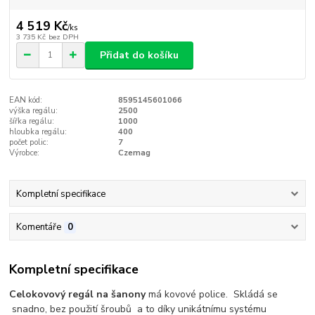
4 519 Kč
/
ks
3 735 Kč
bez DPH
Přidat do košíku
EAN kód:
8595145601066
výška regálu:
2500
šířka regálu:
1000
hloubka regálu:
400
počet polic:
7
Výrobce:
Czemag
Kompletní specifikace
Komentáře
0
Kompletní specifikace
Celokovový regál na šanony
má kovové police. Skládá se
snadno, bez použití šroubů a to díky unikátnímu systému