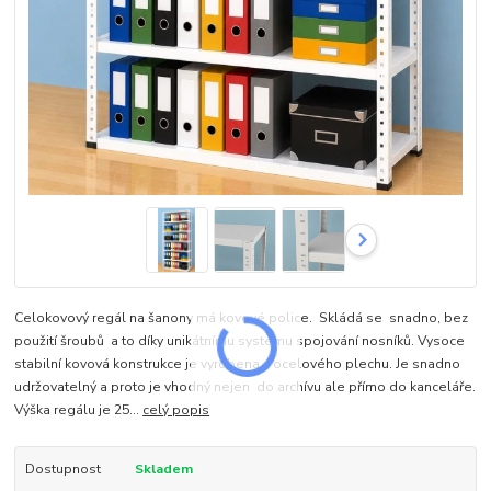
Celokovový regál na šanony má kovové police. Skládá se snadno, bez
použití šroubů a to díky unikátnímu systému spojování nosníků. Vysoce
stabilní kovová konstrukce je vyrobena z ocelového plechu. Je snadno
udržovatelný a proto je vhodný nejen do archívu ale přímo do kanceláře.
Výška regálu je 25...
celý popis
Dostupnost
Skladem