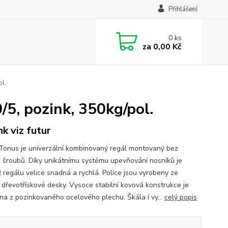
Přihlášení
0
ks
za
0,00 Kč
l.
, pozink, 350kg/pol.
nk viz futur
Tonus je univerzální kombinovaný regál montovaný bez
 šroubů. Díky unikátnímu systému upevňování nosníků je
 regálu velice snadná a rychlá. Police jsou vyrobeny ze
 dřevotřískové desky. Vysoce stabilní kovová konstrukce je
na z pozinkovaného ocelového plechu. Škála í vy...
celý popis