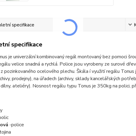
etní specifikace
tní specifikace
nus je univerzální kombinovaný regál montovaný bez pomoci šrou
gálu velice snadná a rychlá. Police jsou vyrobeny ze surové dře
z pozinkovaného ocelového plechu. Škála í využití regálu Tonus je
rchivy, prodejny), na úřadech (archivy, sklady kancelářských potře
 dílny, ateliéry). Nosnost regálu typu Tonus je 350kg na polici, 
y
olic
rová
-police
tojina