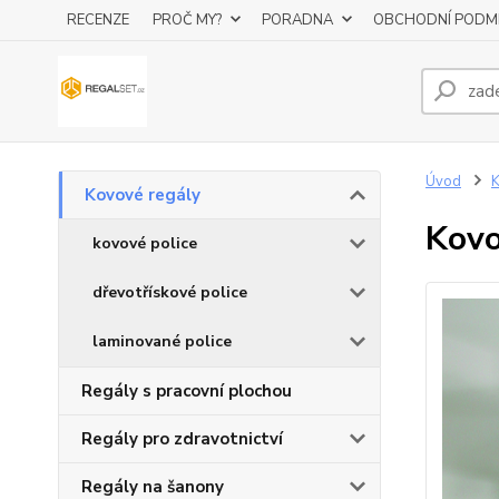
RECENZE
PROČ MY?
PORADNA
OBCHODNÍ PODM
Úvod
K
Kovové regály
Kovo
kovové police
dřevotřískové police
laminované police
Regály s pracovní plochou
Regály pro zdravotnictví
Regály na šanony