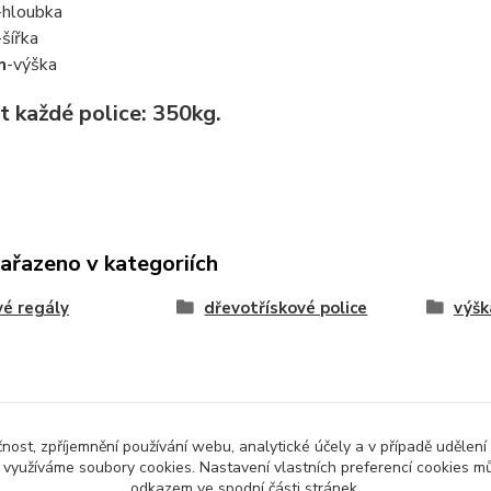
-hloubka
-šířka
m
-výška
t každé police: 350kg.
zařazeno v kategoriích
é regály
dřevotřískové police
výšk
čnost, zpříjemnění používání webu, analytické účely a v případě udělení
y využíváme soubory cookies. Nastavení vlastních preferencí cookies mů
odkazem ve spodní části stránek.