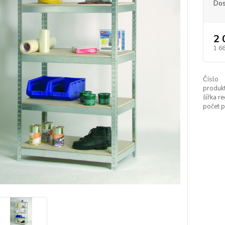
Dos
2 
1 6
Číslo
produkt
šířka re
počet p