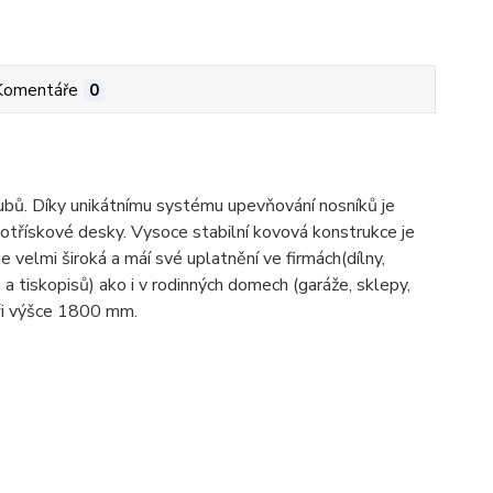
Komentáře
0
bů. Díky unikátnímu systému upevňování nosníků je
votřískové desky. Vysoce stabilní kovová konstrukce je
 velmi široká a máí své uplatnění ve firmách(dílny,
b a tiskopisů) ako i v rodinných domech (garáže, sklepy,
při výšce 1800 mm.