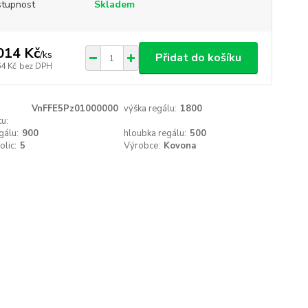
tupnost
Skladem
014 Kč
/
ks
Přidat do košíku
64 Kč
bez DPH
VnFFE5Pz01000000
výška regálu:
1800
u:
gálu:
900
hloubka regálu:
500
olic:
5
Výrobce:
Kovona