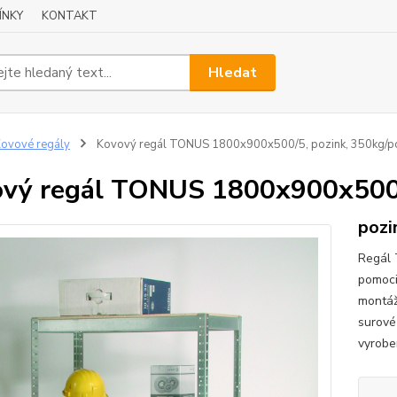
ÍNKY
KONTAKT
Hledat
ovové regály
Kovový regál TONUS 1800x900x500/5, pozink, 350kg/po
vý regál TONUS 1800x900x500/5
pozi
Regál 
pomoci
montáž
surové
vyrobe