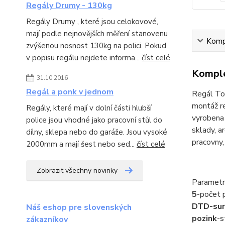
Regály Drumy - 130kg
Regály Drumy , které jsou celokovové,
mají podle nejnovějších měření stanovenu
Kompl
zvýšenou nosnost 130kg na polici. Pokud
v popisu regálu nejdete informa...
číst celé
Komple
31.10.2016
Regál a ponk v jednom
Regál To
montáž re
Regály, které mají v dolní části hlubší
vyrobena 
police jsou vhodné jako pracovní stůl do
sklady, a
dílny, sklepa nebo do garáže. Jsou vysoké
pracovny,
2000mm a mají šest nebo sed...
číst celé
Zobrazit všechny novinky
Parametr
5
-počet p
DTD-su
Náš eshop pre slovenských
pozink
-s
zákazníkov