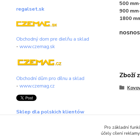
500 mm
regalset.sk
900 mm
1800 m
nosnos
Obchodný dom pre dielňu a sklad
-
www.czemag.sk
Zboží 
Obchodní dům pro dílnu a sklad
-
www.czemag.cz
Kovov
Sklep dla polskich klientów
regalset.pl
Pro základní funk
účely cílení reklam