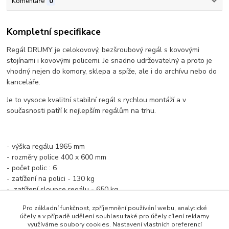
Komentáře
0
Kompletní specifikace
Regál DRUMY je celokovový, bezšroubový regál s kovovými
stojínami i kovovými policemi. Je snadno udržovatelný a proto je
vhodný nejen do komory, sklepa a spíže, ale i do archívu nebo do
kanceláře.
Je to vysoce kvalitní stabilní regál s rychlou montáží a v
současnosti patří k nejlepším regálům na trhu.
- výška regálu 1965 mm
- rozměry police 400 x 600 mm
- počet polic : 6
- zatížení na polici - 130 kg
- zatížení sloupce regálu - 650 kg
- kovové díly opatřeny vypalovací práškovou barvou
Pro základní funkčnost, zpříjemnění používání webu, analytické
- barva: černá
účely a v případě udělení souhlasu také pro účely cílení reklamy
- pro zvýšení životnosti regálu, jej doporučujeme ukotvit ke
využíváme soubory cookies. Nastavení vlastních preferencí