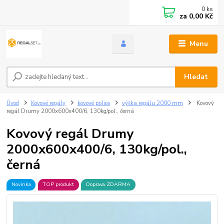
0
ks
za
0,00 Kč
Menu
Hledat
Úvod
Kovové regály
kovové police
výška regálu 2000 mm
Kovový
regál Drumy 2000x600x400/6, 130kg/pol., černá
Kovový regál Drumy
2000x600x400/6, 130kg/pol.,
černá
Novinka
TOP produkt
Doprava ZDARMA