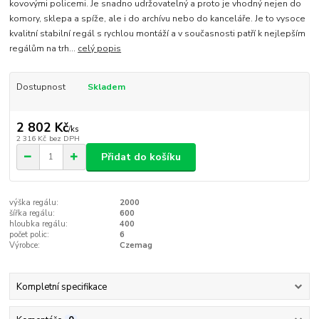
kovovými policemi. Je snadno udržovatelný a proto je vhodný nejen do
komory, sklepa a spíže, ale i do archívu nebo do kanceláře. Je to vysoce
kvalitní stabilní regál s rychlou montáží a v současnosti patří k nejlepším
regálům na trh...
celý popis
Dostupnost
Skladem
2 802 Kč
/
ks
2 316 Kč
bez DPH
Přidat do košíku
výška regálu:
2000
šířka regálu:
600
hloubka regálu:
400
počet polic:
6
Výrobce:
Czemag
Kompletní specifikace