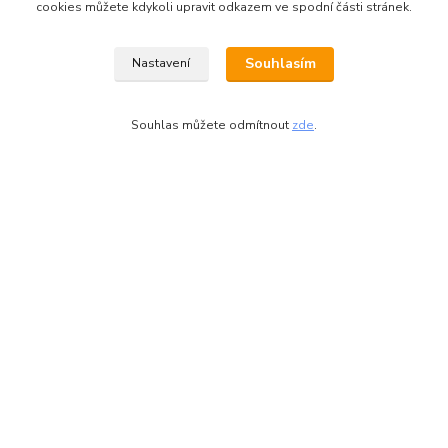
zdi
cookies můžete kdykoli upravit odkazem ve spodní části stránek.
- DLE BEZPEČNOSTNÍCH PŘEDPISŮ DOPORUČUJEME
REGÁLY VYŠŠÍ JAK 180 CM UKOTVIT
Souhlasím
Nastavení
Souhlas můžete odmítnout
zde
.
Zboží zařazeno v kategoriích
Kovové regály
Regály pro zdravotnictví
kovové police
Celokovové regály
Regály do spíže
výška regálu 2000 mm