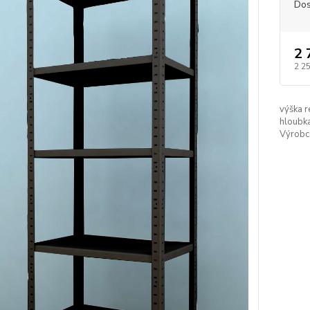
Dos
2 
2 2
výška r
hloubka
Výrobc