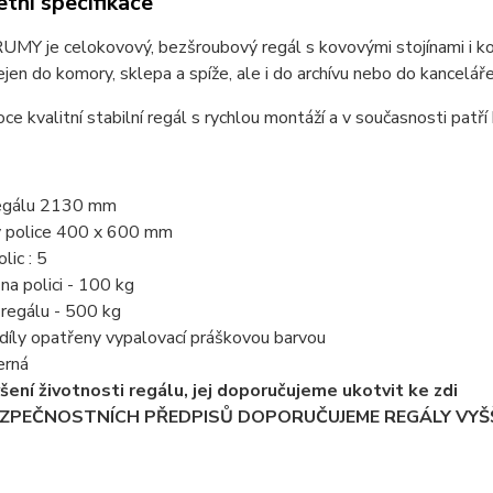
tní specifikace
MY je celokovový, bezšroubový regál s kovovými stojínami i kov
jen do komory, sklepa a spíže, ale i do archívu nebo do kanceláře
oce kvalitní stabilní regál s rychlou montáží a v současnosti patří
regálu 2130 mm
y police 400 x 600 mm
lic : 5
 na polici - 100 kg
í regálu - 500 kg
díly opatřeny vypalovací práškovou barvou
erná
ýšení životnosti regálu, jej doporučujeme ukotvit ke zdi
EZPEČNOSTNÍCH PŘEDPISŮ DOPORUČUJEME REGÁLY VYŠŠ