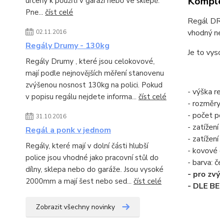
Komple
určeny k použití v garáži nebo ve sklepě.
Pne...
číst celé
Regál DRU
vhodný ne
02.11.2016
Regály Drumy - 130kg
Je to vys
Regály Drumy , které jsou celokovové,
mají podle nejnovějších měření stanovenu
zvýšenou nosnost 130kg na polici. Pokud
- výška 
v popisu regálu nejdete informa...
číst celé
- rozměr
- počet po
31.10.2016
- zatížení
Regál a ponk v jednom
- zatížen
Regály, které mají v dolní části hlubší
- kovové 
police jsou vhodné jako pracovní stůl do
- barva: č
dílny, sklepa nebo do garáže. Jsou vysoké
- pro zv
2000mm a mají šest nebo sed...
číst celé
- DLE B
Zobrazit všechny novinky