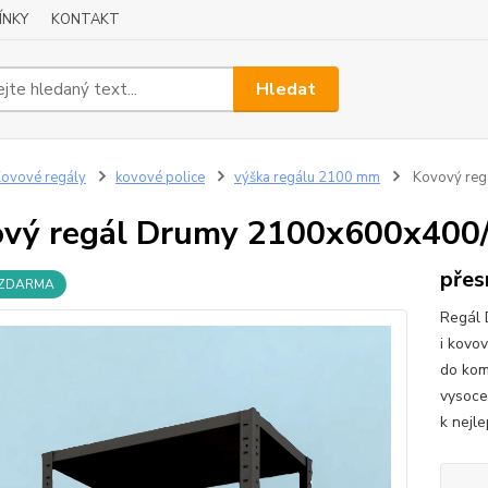
ÍNKY
KONTAKT
Hledat
ovové regály
kovové police
výška regálu 2100 mm
Kovový reg
vý regál Drumy 2100x600x400/5
přes
 ZDARMA
Regál 
i kovo
do komo
vysoce 
k nejle