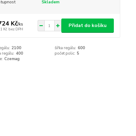
tupnost
Skladem
724 Kč
/
ks
Přidat do košíku
51 Kč
bez DPH
egálu:
2100
šířka regálu:
600
 regálu:
400
počet polic:
5
e:
Czemag