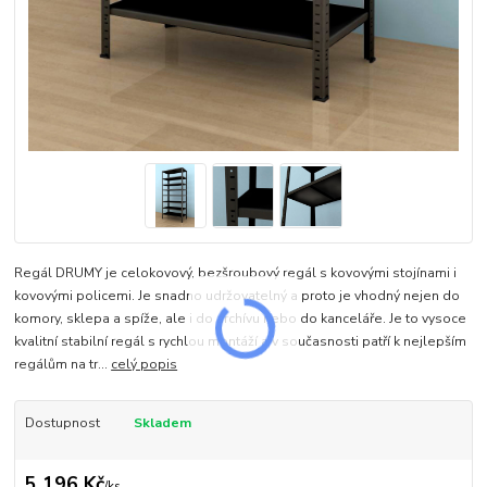
Regál DRUMY je celokovový, bezšroubový regál s kovovými stojínami i
kovovými policemi. Je snadno udržovatelný a proto je vhodný nejen do
komory, sklepa a spíže, ale i do archívu nebo do kanceláře. Je to vysoce
kvalitní stabilní regál s rychlou montáží a v současnosti patří k nejlepším
regálům na tr...
celý popis
Dostupnost
Skladem
5 196 Kč
/
ks