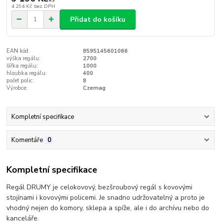
4 294 Kč
bez DPH
Přidat do košíku
EAN kód:
8595145601066
výška regálu:
2700
šířka regálu:
1000
hloubka regálu:
400
počet polic:
8
Výrobce:
Czemag
Kompletní specifikace
Komentáře
0
Kompletní specifikace
Regál DRUMY je celokovový, bezšroubový regál s kovovými
stojínami i kovovými policemi. Je snadno udržovatelný a proto je
vhodný nejen do komory, sklepa a spíže, ale i do archívu nebo do
kanceláře.