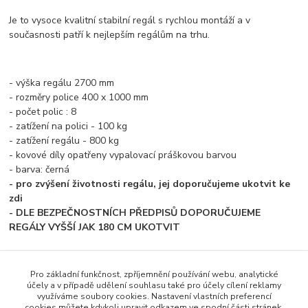
Je to vysoce kvalitní stabilní regál s rychlou montáží a v
současnosti patří k nejlepším regálům na trhu.
- výška regálu 2700 mm
- rozměry police 400 x 1000 mm
- počet polic : 8
- zatížení na polici - 100 kg
- zatížení regálu - 800 kg
- kovové díly opatřeny vypalovací práškovou barvou
- barva: černá
- pro zvýšení životnosti regálu, jej doporučujeme ukotvit ke
zdi
- DLE BEZPEČNOSTNÍCH PŘEDPISŮ DOPORUČUJEME
REGÁLY VYŠŠÍ JAK 180 CM UKOTVIT
Pro základní funkčnost, zpříjemnění používání webu, analytické
Zboží zařazeno v kategoriích
účely a v případě udělení souhlasu také pro účely cílení reklamy
využíváme soubory cookies. Nastavení vlastních preferencí
cookies můžete kdykoli upravit odkazem ve spodní části stránek.