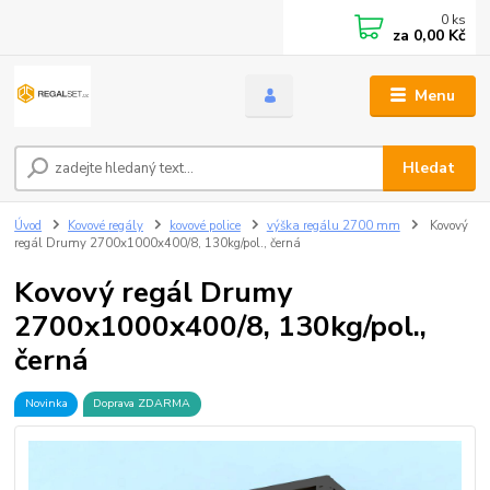
0
ks
za
0,00 Kč
Menu
Hledat
Úvod
Kovové regály
kovové police
výška regálu 2700 mm
Kovový
regál Drumy 2700x1000x400/8, 130kg/pol., černá
Kovový regál Drumy
2700x1000x400/8, 130kg/pol.,
černá
Novinka
Doprava ZDARMA