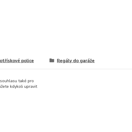
otřískové police
Regály do garáže
 souhlasu také pro
žete kdykoli upravit
Vytvořeno na
Eshop-rychle.cz