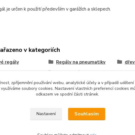
ál je určen k použití především v garážích a sklepech.
zařazeno v kategoriích
é regály
Regály na pneumatiky
dřev
y do sklepa
výška regálu 1800 mm
čnost, zpříjemnění používání webu, analytické účely a v případě udělení
y využíváme soubory cookies. Nastavení vlastních preferencí cookies mů
odkazem ve spodní části stránek.
Souhlasím
Nastavení