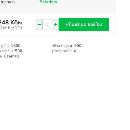
tupnost
Skladem
248 Kč
/
ks
Přidat do košíku
58 Kč
bez DPH
egálu:
1800
šířka regálu:
900
 regálu:
500
počet polic:
4
e:
Czemag