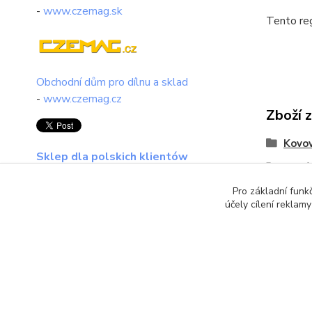
-
www.czemag.sk
Tento reg
Obchodní dům pro dílnu a sklad
-
www.czemag.cz
Zboží 
Kovov
Sklep dla polskich klientów
Regál
regalset.pl
Pro základní funk
účely cílení reklam