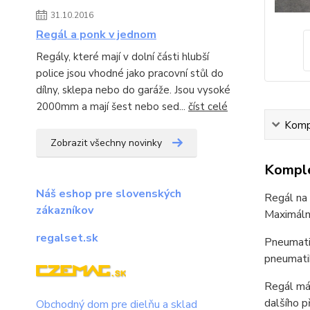
31.10.2016
Regál a ponk v jednom
Regály, které mají v dolní části hlubší
police jsou vhodné jako pracovní stůl do
dílny, sklepa nebo do garáže. Jsou vysoké
2000mm a mají šest nebo sed...
číst celé
Kompl
Zobrazit všechny novinky
Komple
Náš eshop pre slovenských
Regál na 
zákazníkov
Maximáln
regalset.sk
Pneumatik
pneumatik
Regál má
dalšího p
Obchodný dom pre dielňu a sklad