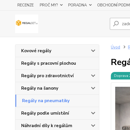
RECENZE
PROČ MY?
PORADNA
OBCHODNÍ PODM
Úvod
R
Kovové regály
Regá
Regály s pracovní plochou
Regály pro zdravotnictví
Doprava
Regály na šanony
Regály na pneumatiky
Regály podle umístění
Náhradní díly k regálům