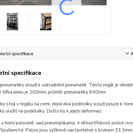
etní specifikace
tní specifikace
pneumatiky slouží k uskladnění pneumatik. Tento regál je vhodný
í šířka pneu je 200mm, průměr pneumatiky 650mm.
y stojí v regálu na zemi, dolní dva podélníky slouží pouze k to
y uložit na podélníky. Došlo by k jejich deformaci.
 v horní polovině, nad pneumatikama, 4 dřevotřískové police r
říslušenství. Police jsou výškově nastavitelné s krokem 33,3mm