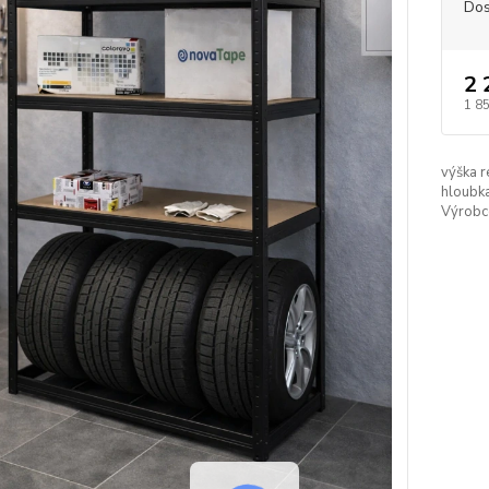
Dos
2 
1 8
výška r
hloubka
Výrobc