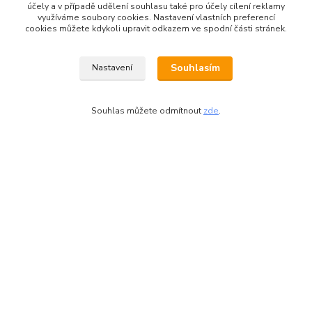
účely a v případě udělení souhlasu také pro účely cílení reklamy
REGÁLY OD 180 CM UKOTVIT
využíváme soubory cookies. Nastavení vlastních preferencí
cookies můžete kdykoli upravit odkazem ve spodní části stránek.
Souhlasím
Nastavení
Zboží zařazeno v kategoriích
Kovové regály
Souhlas můžete odmítnout
zde
.
Regály na šanony
kovové police
Celokovové regály
kovové
Regály do archívu
Regály do kanceláře
výška regálu 1800 mm