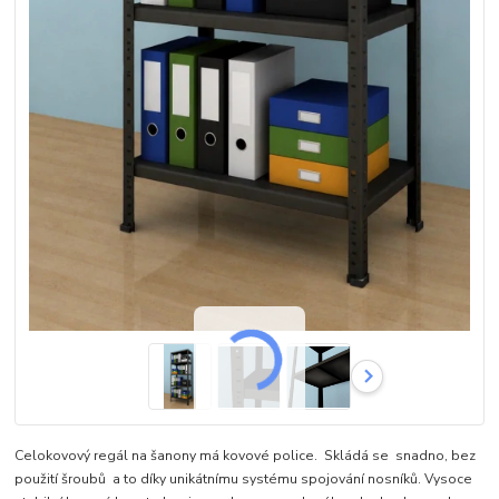
Celokovový regál na šanony má kovové police. Skládá se snadno, bez
použití šroubů a to díky unikátnímu systému spojování nosníků. Vysoce