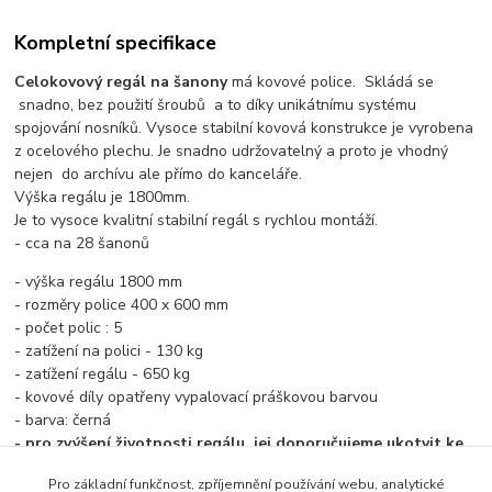
Kompletní specifikace
Celokovový regál na šanony
má kovové police. Skládá se
snadno, bez použití šroubů a to díky unikátnímu systému
spojování nosníků. Vysoce stabilní kovová konstrukce je vyrobena
z ocelového plechu. Je snadno udržovatelný a proto je vhodný
nejen do archívu ale přímo do kanceláře.
Výška regálu je 1800mm.
Je to vysoce kvalitní stabilní regál s rychlou montáží.
- cca na 28 šanonů
- výška regálu 1800 mm
- rozměry police 400 x 600 mm
- počet polic : 5
- zatížení na polici - 130 kg
- zatížení regálu - 650 kg
- kovové díly opatřeny vypalovací práškovou barvou
- barva: černá
- pro zvýšení životnosti regálu, jej doporučujeme ukotvit ke
zdi
Pro základní funkčnost, zpříjemnění používání webu, analytické
- DLE BEZPEČNOSTNÍCH PŘEDPISŮ DOPORUČUJEME