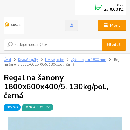
0
ks
za
0,00 Kč
Menu
Hledat
Úvod
Kovové regály
kovové police
výška regálu 1800 mm
Regal
na šanony 1800x600x400/5, 130kg/pol., černá
Regal na šanony
1800x600x400/5, 130kg/pol.,
černá
Novinka
Doprava ZDARMA