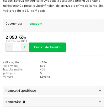
stabilní kovová konstrukce je vyrobena z ocelového plechu. Je snadno
udržovatelný a proto je vhodný nejen do archívu ale přímo do kanceláře.
Výška regálu je 18...
celý popis
Dostupnost
Skladem
2 053 Kč
/
ks
1 697 Kč
bez DPH
Přidat do košíku
výška regálu:
1800
šířka regálu:
600
hloubka regálu:
400
počet polic:
5
Výrobce:
Kovona
Kompletní specifikace
Komentáře
0